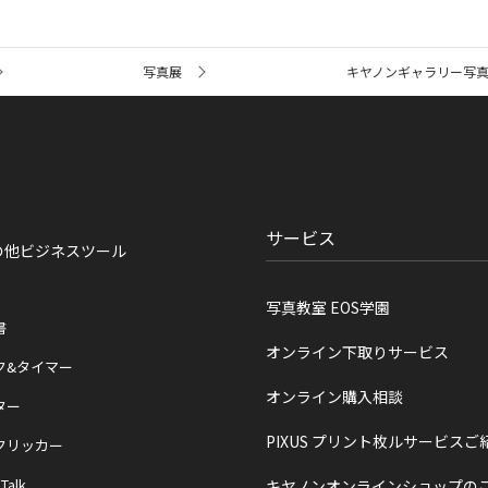
写真展
キヤノンギャラリー写
サービス
の他ビジネスツール
写真教室 EOS学園
書
オンライン下取りサービス
ク&タイマー
オンライン購入相談
ター
PIXUS プリント枚ルサービスご
クリッカー
 Talk
キヤノンオンラインショップの