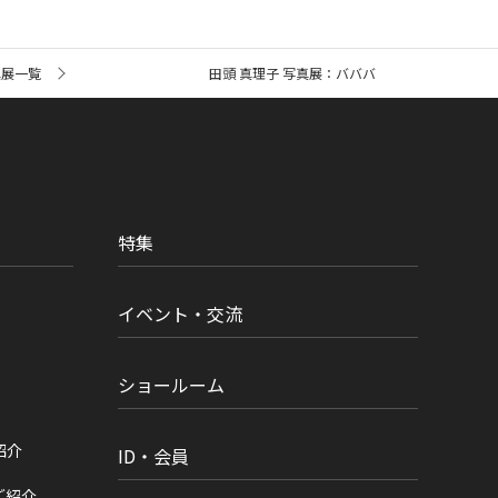
真展一覧
田頭 真理子 写真展：バババ
特集
イベント・交流
ショールーム
紹介
ID・会員
ご紹介