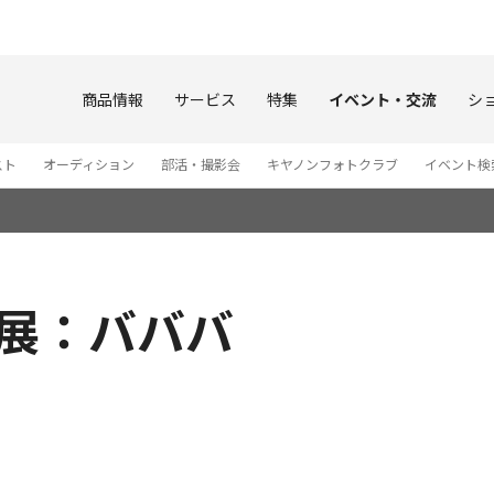
このページの本文へ
商品情報
サービス
特集
イベント・交流
シ
スト
オーディション
部活・撮影会
キヤノンフォトクラブ
イベント検
真展：バババ