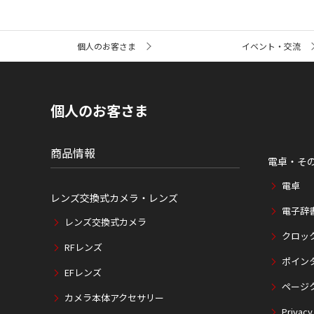
サ
個人のお客さま
イベント・交流
イ
ト
内
の
現
個人のお客さま
在
位
置
商品情報
電卓・そ
電卓
レンズ交換式カメラ・レンズ
電子辞
レンズ交換式カメラ
クロッ
RFレンズ
ポイン
EFレンズ
ページ
カメラ本体アクセサリー
Privacy