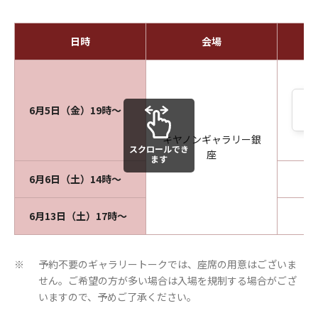
日時
会場
6月5日（金）19時～
申
キヤノンギャラリー銀
スクロールでき
座
ます
6月6日（土）14時～
予
6月13日（土）17時～
予
予約不要のギャラリートークでは、座席の用意はございま
※
せん。ご希望の方が多い場合は入場を規制する場合がござ
いますので、予めご了承ください。