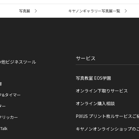
写真展
キヤノンギャラリー写真展一覧
サービス
の他ビジネスツール
写真教室 EOS学園
書
オンライン下取りサービス
ク&タイマー
オンライン購入相談
ター
PIXUS プリント枚ルサービスご
クリッカー
 Talk
キヤノンオンラインショップの