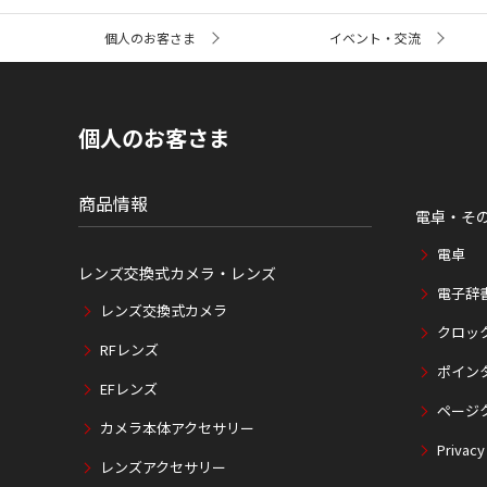
サ
個人のお客さま
イベント・交流
イ
ト
内
の
現
個人のお客さま
在
位
置
商品情報
電卓・そ
電卓
レンズ交換式カメラ・レンズ
電子辞
レンズ交換式カメラ
クロッ
RFレンズ
ポイン
EFレンズ
ページ
カメラ本体アクセサリー
Privacy
レンズアクセサリー