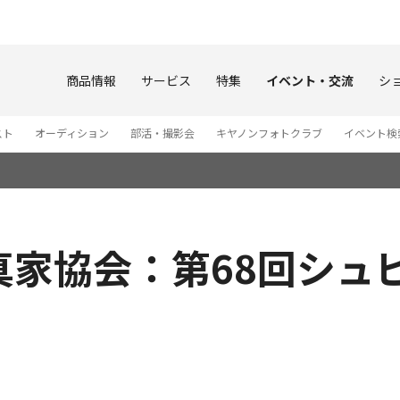
このページの本文へ
商品情報
サービス
特集
イベント・交流
シ
スト
オーディション
部活・撮影会
キヤノンフォトクラブ
イベント検
真家協会：第68回シュ