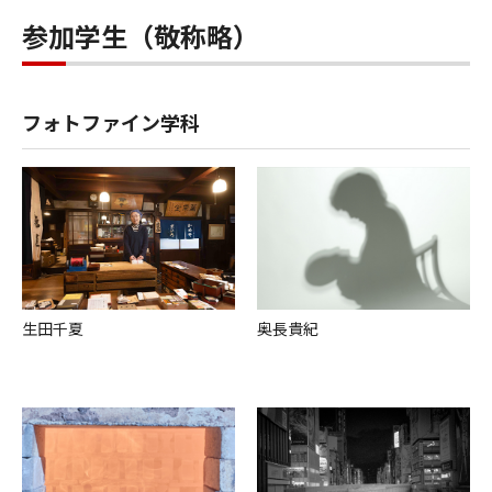
参加学生（敬称略）
フォトファイン学科
⽣⽥千夏
奥⻑貴紀