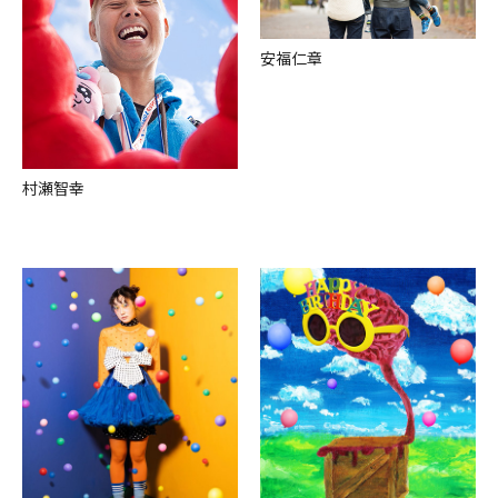
安福仁章
村瀬智幸