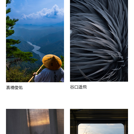
⾕⼝遥⾶
髙橋俊佑