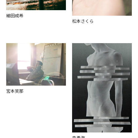
細⽥成希
松本さくら
宮本笑那
森勇海