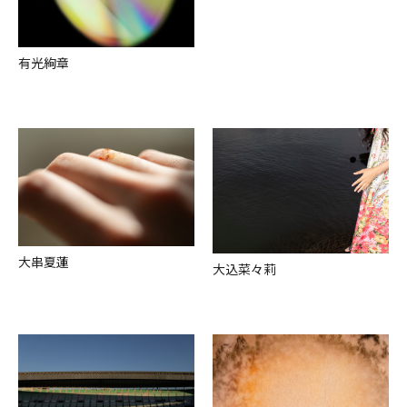
有光絢章
⼤串夏蓮
⼤込菜々莉