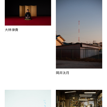
⼤林律貴
岡井汰⽉