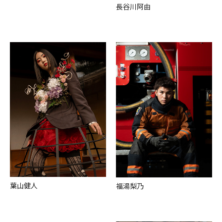
⻑⾕川阿由
葉⼭健⼈
福湯梨乃