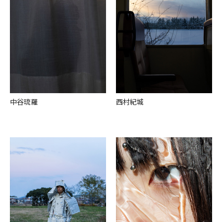
中⾕琉羅
⻄村紀城