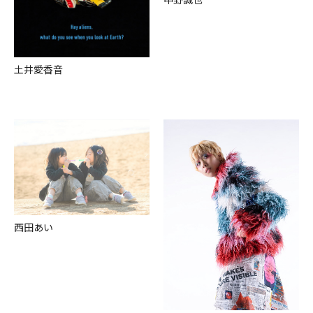
⼟井愛⾹⾳
⻄⽥あい