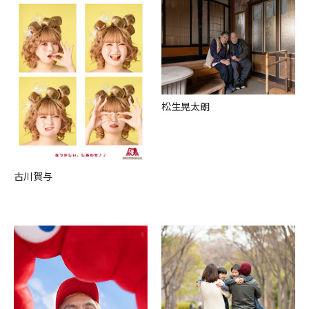
松⽣晃太朗
古川賀与