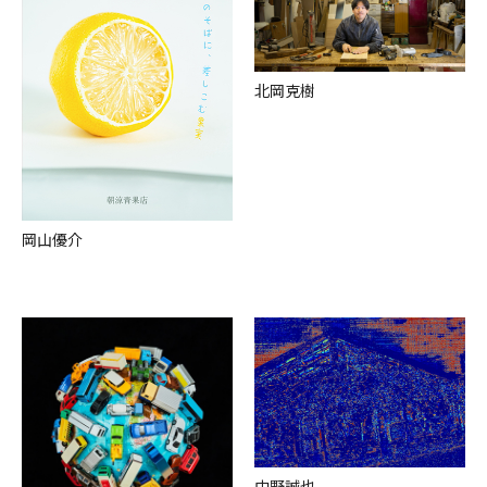
北岡克樹
岡⼭優介
中野誠也