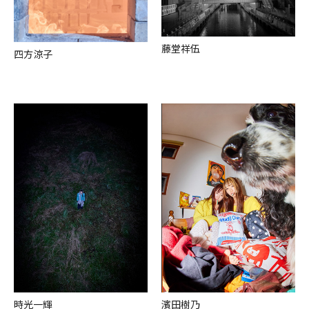
藤堂祥伍
四⽅涼⼦
時光⼀輝
濱⽥樹乃