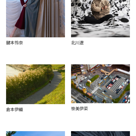
鍵本怜奈
北川遼
笹美伊菜
倉本伊織