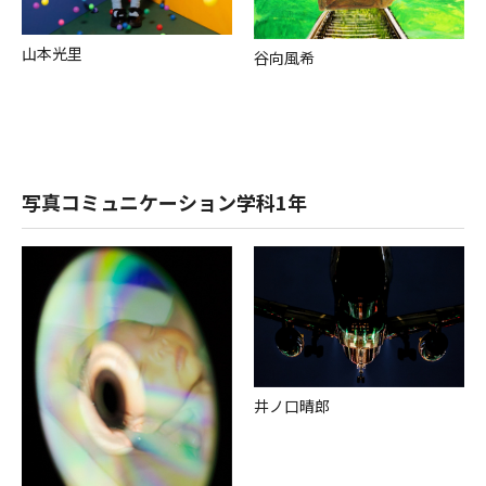
⼭本光⾥
⾕向⾵希
写真コミュニケーション学科1年
井ノ⼝晴郎