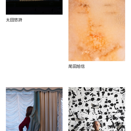
太⽥悠詩
尾⽥旭信