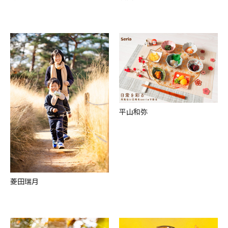
平⼭和弥
菱⽥瑞⽉