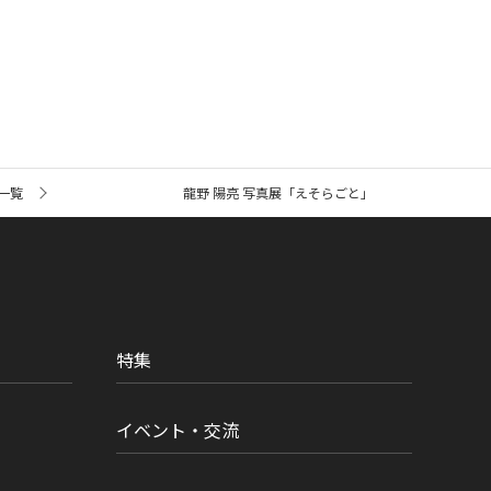
一覧
龍野 陽亮 写真展「えそらごと」
特集
イベント・交流