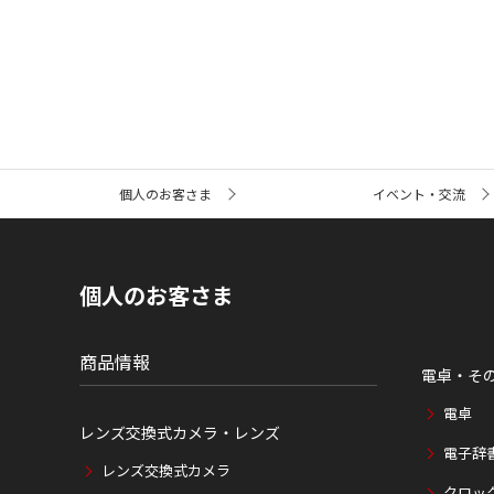
サ
個人のお客さま
イベント・交流
イ
ト
内
の
現
個人のお客さま
在
位
置
商品情報
電卓・そ
電卓
レンズ交換式カメラ・レンズ
電子辞
レンズ交換式カメラ
クロッ