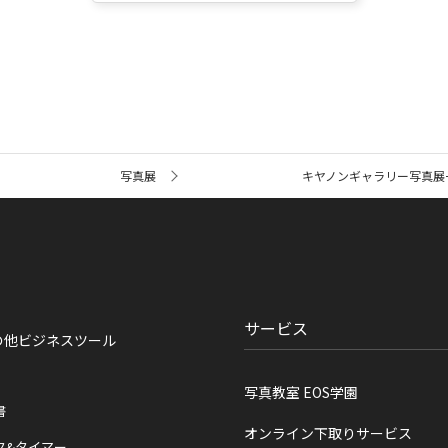
写真展
キヤノンギャラリー写真展
サービス
の他ビジネスツール
写真教室 EOS学園
書
オンライン下取りサービス
ク&タイマー