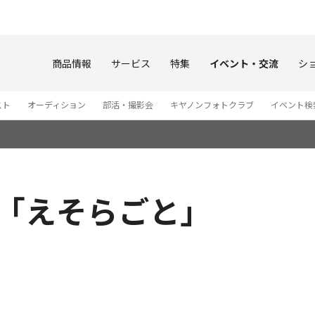
このページの本文へ
商品情報
サービス
特集
イベント・交流
シ
スト
オーディション
部活・撮影会
キヤノンフォトクラブ
イベント検
展「えそらごと」