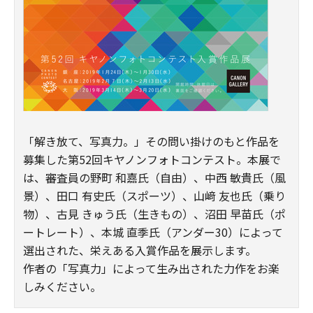
「解き放て、写真力。」その問い掛けのもと作品を
募集した第52回キヤノンフォトコンテスト。本展で
は、審査員の野町 和嘉氏（自由）、中西 敏貴氏（風
景）、田口 有史氏（スポーツ）、山﨑 友也氏（乗り
物）、古見 きゅう氏（生きもの）、沼田 早苗氏（ポ
ートレート）、本城 直季氏（アンダー30）によって
選出された、栄えある入賞作品を展示します。
作者の「写真力」によって生み出された力作をお楽
しみください。