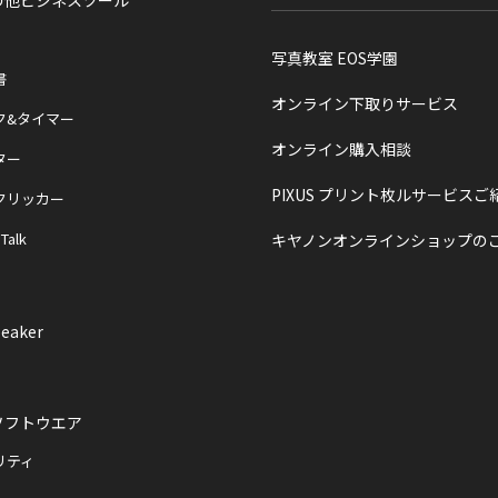
の他ビジネスツール
写真教室 EOS学園
書
オンライン下取りサービス
ク&タイマー
オンライン購入相談
ター
PIXUS プリント枚ルサービスご
クリッカー
 Talk
キヤノンオンラインショップの
eaker
ソフトウエア
リティ