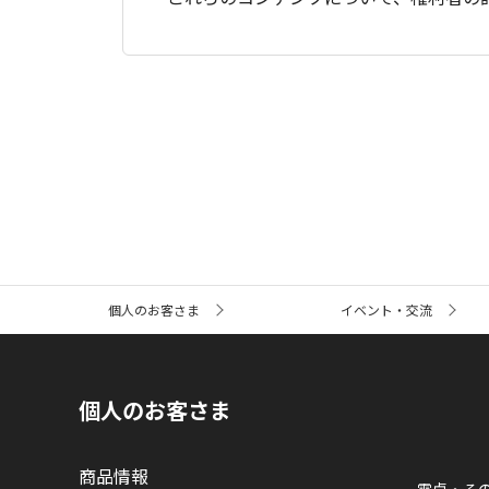
サ
個人のお客さま
イベント・交流
イ
ト
内
の
現
個人のお客さま
在
位
置
商品情報