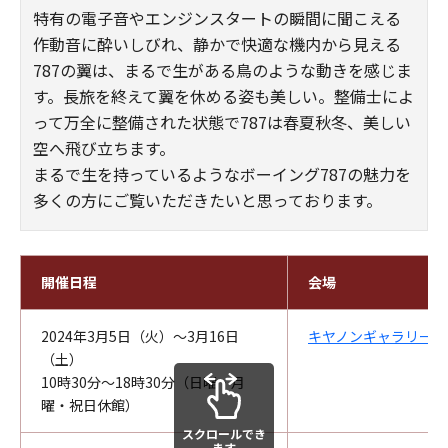
特有の電子音やエンジンスタートの瞬間に聞こえる
作動音に酔いしびれ、静かで快適な機内から見える
787の翼は、まるで生がある鳥のような動きを感じま
す。長旅を終えて翼を休める姿も美しい。整備士によ
って万全に整備された状態で787は春夏秋冬、美しい
空へ飛び立ちます。
まるで生を持っているようなボーイング787の魅力を
多くの方にご覧いただきたいと思っております。
開催日程
会場
2024年3月5日（火）～3月16日
キヤノンギャラリー銀
（土）
10時30分～18時30分（日曜・月
曜・祝日休館）
スクロールでき
ます