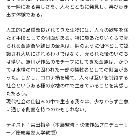
る一瞬にある美しさを、人々とともに発見し、再び歩き
出す体験である。
人工的に品種改良されてきた生物には、人々の欲望を満
たす手段としての側面がある。特に袋あたりいくらで売
られる金魚街や縁日の金魚は、鯉のように個体として認
識され大切にされるわけではなく、売られた後のいのち
は儚い。蜷川が作品のモチーフにしてきた金魚は、かつ
ては水槽の中に囚われた一部の犠牲者としての側面があ
った。しかし、コロナ禍を経て、人々は互いを制約する
社会というある種の水槽の中で生きていることを実感し
ただろう。
現代社会の仕組みの中で生きる我々は、少なからず金魚
に通じる側面を持つのかもしれない。
テキスト：宮田裕章（本展監修・映像作品プロデューサ
ー／慶應義塾大学教授）