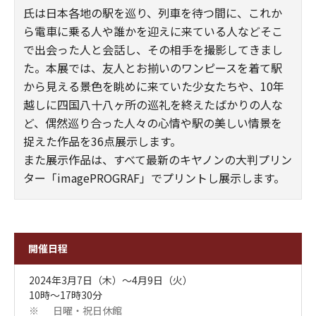
氏は日本各地の駅を巡り、列車を待つ間に、これか
ら電車に乗る人や誰かを迎えに来ている人などそこ
で出会った人と会話し、その相手を撮影してきまし
た。本展では、友人とお揃いのワンピースを着て駅
から見える景色を眺めに来ていた少女たちや、10年
越しに四国八十八ヶ所の巡礼を終えたばかりの人な
ど、偶然巡り合った人々の心情や駅の美しい情景を
捉えた作品を36点展示します。
また展示作品は、すべて最新のキヤノンの大判プリン
ター「imagePROGRAF」でプリントし展示します。
開催日程
2024年3月7日（木）～4月9日（火）
10時～17時30分
日曜・祝日休館
※