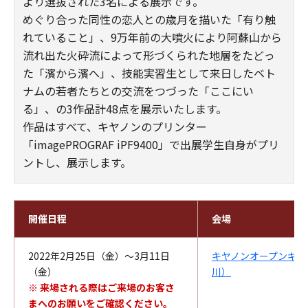
より選抜された3名による展示です。
めぐり合った同性の恋人との歳月を描いた「有り触
れていること」、9万年前の大噴火により阿蘇山から
流れ出た火砕流によって形づくられた地層をたどっ
た「濱から濱へ」、技能実習生として来日したベト
ナムの若者たちとの交流をつづった「ここにい
る」、の3作品計48点を展示いたします。
作品はすべて、キヤノンのプリンター
「imagePROGRAF iPF9400」で出展学生自身がプリ
ントし、展示します。
開催日程
会場
2022年2月25日（金）～3月11日
キヤノンオープンギャ
（金）
川）
※ 来場される際はご来場のお客さ
まへのお願いをご確認ください。