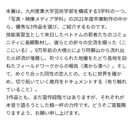
本展は、九州産業大学芸術学部を構成する5学科の一つ、
「写真・映像メディア学科」の2021年度卒業制作の中か
ら、優秀な3作品を選び、ご紹介するものです。
技能実習生として来日したベトナムの若者たちのコミュ
ニティに長期取材し、彼らとの折々の交流を綴った〈こ
こにいる〉。9万年前の大噴火により阿蘇山から流れ出
た火砕流が堆積し、形づくられた地層をたどり各地を訪
ねたフィールドワークからの報告〈濱から濱へ〉。そし
て、めぐり合った同性の恋人との、ともに世界を確か
め、切り拓いていく歳月をドキュメントする〈有り触れ
ていること〉。
3作品とも、まだ習作段階ではありますが、それぞれが
本音で語ろうとした精一杯の力作です。どうぞご高覧賜
りますよう、お願い申し上げます。