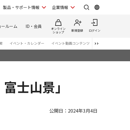
製品・サポート情報
企業情報
ョールーム
ID・会員
オンライン
新規登録
ログイン
ショップ
索
イベント・カレンダー
イベント動画コンテンツ
番組スタッフが語る 
新・富士山景」
公開日：2024年3月4日