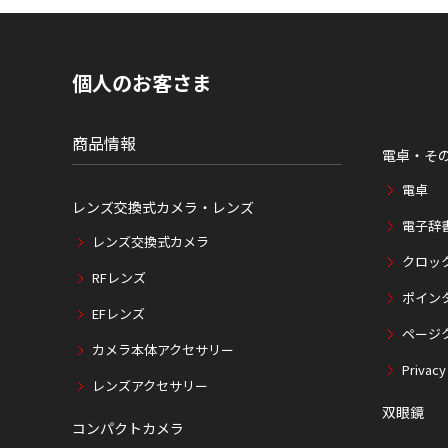
ト
内
の
現
個人のお客さま
在
位
置
商品情報
電卓・そ
電卓
レンズ交換式カメラ・レンズ
電子辞
レンズ交換式カメラ
クロッ
RFレンズ
ポイン
EFレンズ
ページ
カメラ本体アクセサリー
Privacy
レンズアクセサリー
双眼鏡
コンパクトカメラ