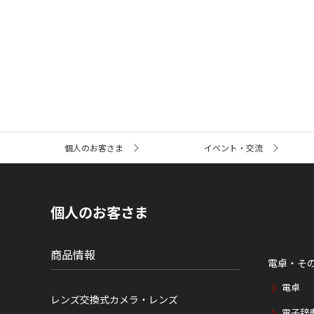
サ
個人のお客さま
イベント・交流
イ
ト
内
の
現
個人のお客さま
在
位
置
商品情報
電卓・そ
電卓
レンズ交換式カメラ・レンズ
電子辞