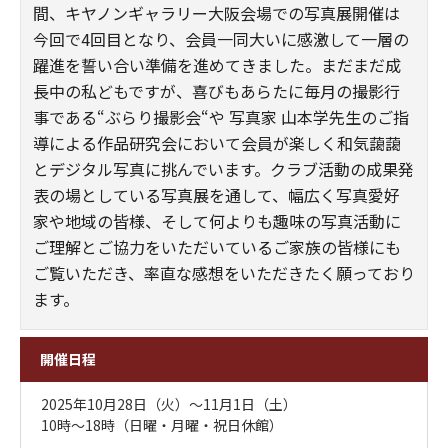
間、キヤノンギャラリー大阪会場での写真展開催は
今回で4回目となり、会員一同大いに感激して一層の
躍進を誓い合い準備を進めてきました。まだまだ成
長中の私どもですが、喜びもあらたに毎月の撮影行
事である“ぶらり撮影会“や 写真家 山本学先生のご指
導による作品研究会において会員が楽しく和気藹藹
とデジタル写真に挑んでいます。クラブ活動の成果発
表の場としている写真展を通して、幅広く写真愛好
家や地域の皆様、そして何よりも趣味の写真活動に
ご理解とご協力をいただいているご家族の皆様にも
ご覧いただき、率直な感想をいただきたく願っており
ます。
開催日程
2025年10月28日（火）～11月1日（土）
10時～18時（日曜・月曜・祝日休館）