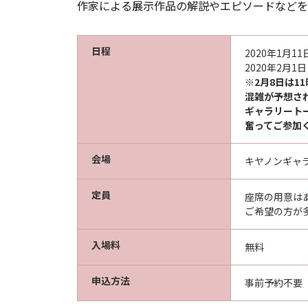
作家による展示作品の解説やエピソードなどを
日程
2020年1月
2020年2月
※
2月8日は1
混雑が予想さ
ギャラリート
奮ってご参加
会場
キヤノンギャラ
定員
座席の用意は
ご希望の方が
入場料
無料
申込方法
事前予約不要