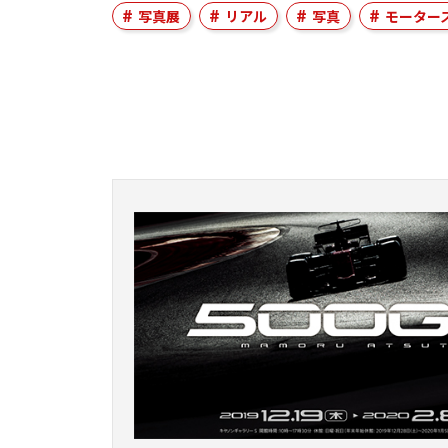
写真展
リアル
写真
モーター