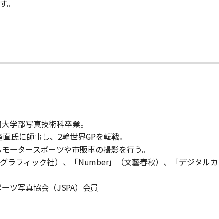
す。
）
期大学部写真技術科卒業。
隆直氏に師事し、2輪世界GPを転戦。
するモータースポーツや市販車の撮影を行う。
グラフィック社）、「Number」（文藝春秋）、「デジタル
ーツ写真協会（JSPA）会員