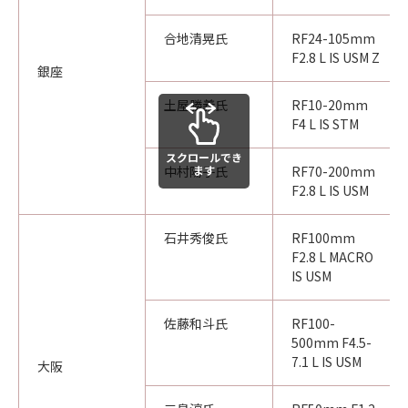
合地清晃氏
RF24-105mm
F2.8 L IS USM Z
銀座
土屋勝義氏
RF10-20mm
F4 L IS STM
スクロールでき
中村陽子氏
RF70-200mm
ます
F2.8 L IS USM
石井秀俊氏
RF100mm
F2.8 L MACRO
IS USM
佐藤和斗氏
RF100-
500mm F4.5-
7.1 L IS USM
大阪