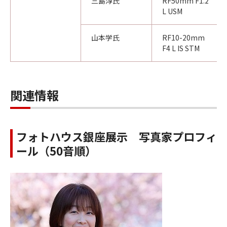
三島淳氏
RF50mm F1.2
L USM
山本学氏
RF10-20mm
F4 L IS STM
関連情報
フォトハウス銀座展示 写真家プロフィ
ール（50音順）