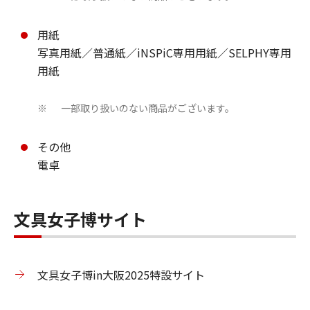
用紙
写真用紙／普通紙／iNSPiC専用用紙／SELPHY専用
用紙
一部取り扱いのない商品がございます。
※
その他
電卓
文具女子博サイト
文具女子博in大阪2025特設サイト