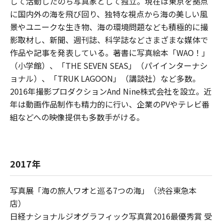
して活動したのち写真家として独立。現在は東京を拠点
に国内外の海を飛び回り、独特な視点から海の美しい風
景やユニークな生き物、海の環境問題なども積極的に撮
影取材し、新聞、週刊誌、科学誌などさまざまな媒体で
作品や記事を発表している。著書に写真絵本「WAO！」
（小学館）、「THE SEVEN SEAS」（パイインターナシ
ョナル）、「TRUK LAGOON」（講談社）など多数。
2016年撮影プロダクションAnd Nine株式会社を設立。近
年は動画作品制作も精力的に行い、企業のPVやテレビ番
組などへの映像提供も多数手がける。
2017年
写真展「海の旅人ワオと巡る7つの海」（渋谷東急本
店）
日経ナショナルジオグラフィック写真賞2016最優秀賞 受