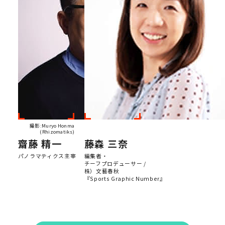
撮影:Muryo Honma
(Rhizomatiks)
齋藤 精一
藤森 三奈
パノラマティクス主宰
編集者・
チーフプロデューサー /
株）文藝春秋
『Sports Graphic Number』