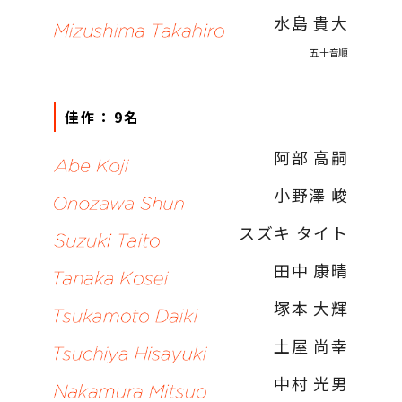
水島 貴大
五十音順
佳作：9名
阿部 高嗣
小野澤 峻
スズキ タイト
田中 康晴
塚本 大輝
土屋 尚幸
中村 光男