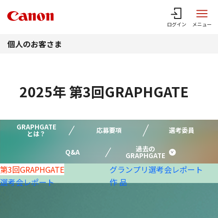
このページの本文へ
ログイン
メニュー
個人のお客さま
2025年 第3回GRAPHGATE
GRAPHGATE
応募要項
選考委員
とは？
過去の
Q&A
GRAPHGATE
第3回GRAPHGATE
グランプリ
選考会レポート
選考会レポート
作 品