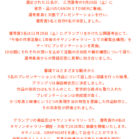
選出された21名が、
三次選考の9月20日（土）に
東京・品川のCANON S TOWERに集結。
選考委員と対面でプレゼンテーションを行い、
優秀賞5名と佳作9名が決定しました。
優秀賞5名は11月29日（土）にグランプリをかけた公開選考会にて、
「今後の作家活動と1年後のキヤノンギャラリー Ｓでの展覧会構想」を
テーマにプレゼンテーションを実施。
10分間にそれぞれの想いを込めて活動の方向性や展示構想について語り、
選考委員からの質疑応答に真摯に向き合いました。
審議ではさまざまな観点から
5名のプレゼンテーションと作品について話し合い協議を行った結果、
グランプリは奥田峻史氏に決定しました。
作品の技術力はもちろんのこと、哲学的な視点も取り入れた
プレゼンテーションは完成度が高く、
かつ写真と映像という2つの表現手法の特性を意識した作品制作と、
その将来性が評価されました。
グランプリの奥田氏はキヤノンギャラリー Sで、
優秀賞の4名は
キヤノンギャラリー銀座・大阪で2026年に個展を開催いたします。
キヤノンは、GRAPHGATEを通して出会うことができた
作家の皆さんとともに、
写真や映像の力で新たな価値を提供し、