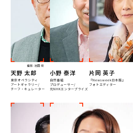
撮影:池田 宏
天野 太郎
小野 泰洋
片岡 英子
東京オペラシティ
自然番組
『Newsweek日本版』
アートギャラリー/
プロデューサー/
フォトエディター
チーフ・キュレーター
元NHKエンタープライズ