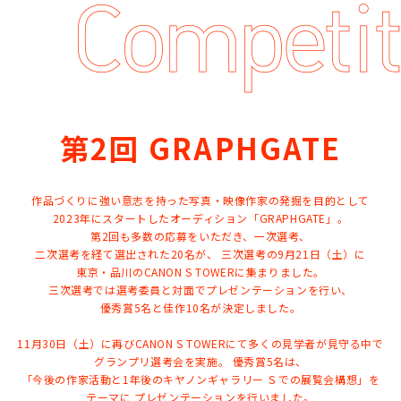
第2回 GRAPHGATE
作品づくりに強い意志を持った写真・映像作家の発掘を目的として
2023年にスタートしたオーディション「GRAPHGATE」。
第2回も多数の応募をいただき、一次選考、
二次選考を経て選出された20名が、
三次選考の9月21日（土）に
東京・品川のCANON S TOWERに集まりました。
三次選考では選考委員と対面でプレゼンテーションを行い、
優秀賞5名と佳作10名が決定しました。
11月30日（土）に再びCANON S TOWERにて多くの見学者が見守る中で
グランプリ選考会を実施。
優秀賞5名は、
「今後の作家活動と1年後のキヤノンギャラリー Ｓでの展覧会構想」を
テーマに
プレゼンテーションを行いました。