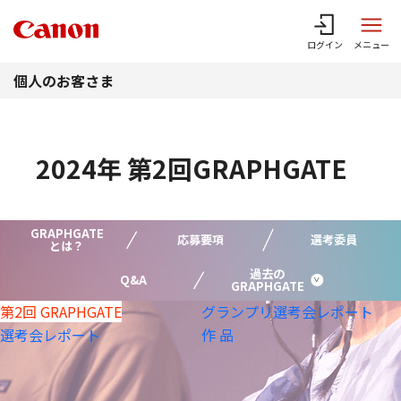
このページの本文へ
ログイン
メニュー
個人のお客さま
2024年 第2回GRAPHGATE
GRAPHGATE
応募要項
選考委員
とは？
過去の
Q&A
GRAPHGATE
第2回 GRAPHGATE
グランプリ
選考会レポート
選考会レポート
作 品