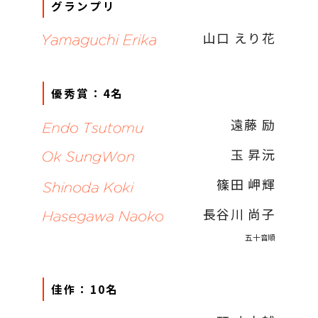
グランプリ
山口 えり花
優秀賞：4名
遠藤 励
玉 昇沅
篠田 岬輝
長谷川 尚子
五十音順
佳作：10名