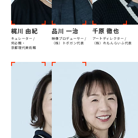
梶川 由紀
品川 一治
千原 徹也
キュレーター /
映像プロデューサー /
アートディレクター /
何必館・
（株）トボガン代表
（株）れもんらいふ代表
京都現代美術館