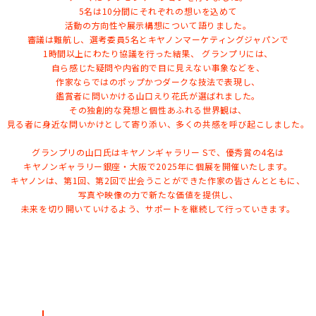
5名は10分間にそれぞれの想いを込めて
活動の方向性や展示構想について語りました。
審議は難航し、選考委員5名とキヤノンマーケティングジャパンで
1時間以上にわたり協議を行った結果、
グランプリには、
自ら感じた疑問や内省的で目に見えない事象などを、
作家ならではのポップかつダークな技法で表現し、
鑑賞者に問いかける山口えり花氏が選ばれました。
その独創的な発想と個性あふれる世界観は、
見る者に身近な問いかけとして寄り添い、多くの共感を呼び起こしました。
グランプリの山口氏はキヤノンギャラリー Sで、
優秀賞の4名は
キヤノンギャラリー銀座・大阪で2025年に個展を開催いたします。
キヤノンは、第1回、第2回で出会うことができた作家の皆さんとともに、
写真や映像の力で新たな価値を提供し、
未来を切り開いていけるよう、サポートを継続して行っていきます。