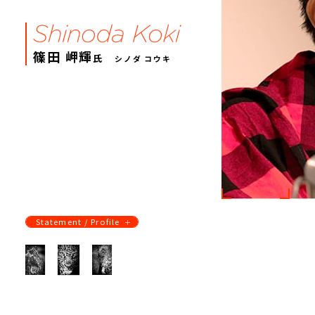
篠田 岬輝
氏
シノダ コウキ
Statement / Profile