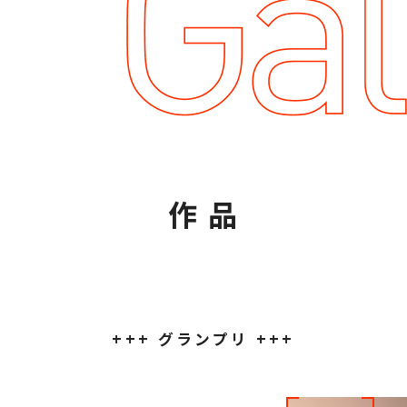
作 品
+++
グランプリ
+++