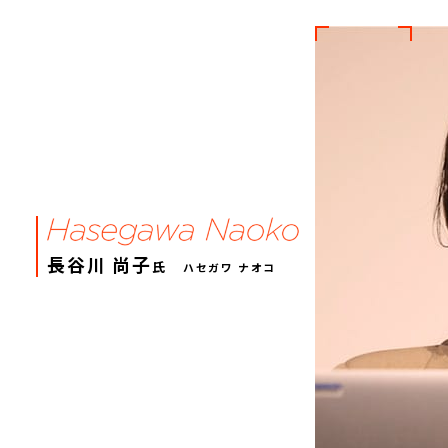
長谷川 尚子
氏
ハセガワ ナオコ