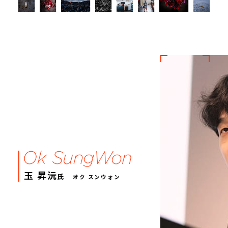
玉 昇沅
氏
オク スンウォン