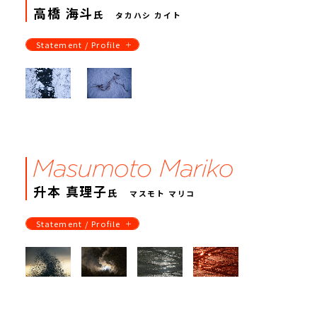
高橋 海斗
氏
タカハシ カイト
Statement / Profile
升本 真理子
氏
マスモト マリコ
Statement / Profile