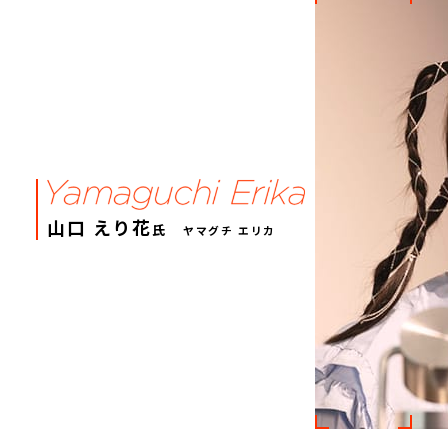
山口 えり花
氏
ヤマグチ エリカ