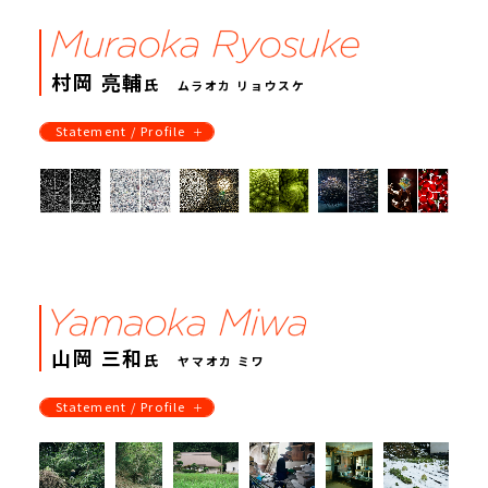
村岡 亮輔
氏
ムラオカ リョウスケ
Statement / Profile
山岡 三和
氏
ヤマオカ ミワ
Statement / Profile