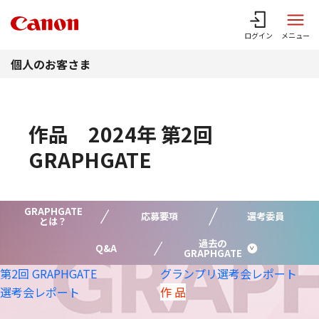
このページの本文へ
ログイン
メニュー
個人のお客さま
作品 2024年 第2回
GRAPHGATE
GRAPHGATE
応募要項
選考委員
とは？
過去の
Q&A
GRAPHGATE
第2回 GRAPHGATE
グランプリ選考会
レポート
選考会レポート
作 品