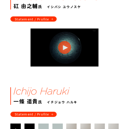
矼 由之輔
氏
イシバシ ユウノスケ
Statement / Profile
一條 遥貴
氏
イチジョウ ハルキ
Statement / Profile