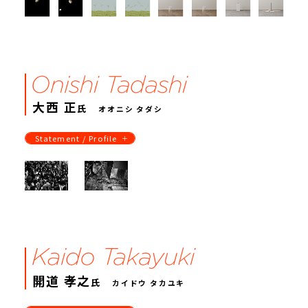
大西 正
氏
オオニシ タダシ
Statement / Profile
開道 孝之
氏
カイドウ タカユキ