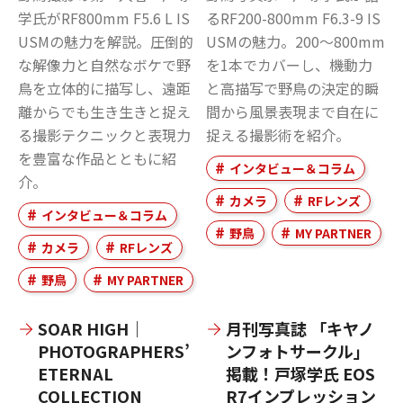
学氏がRF800mm F5.6 L IS
るRF200-800mm F6.3-9 IS
USMの魅力を解説。圧倒的
USMの魅力。200～800mm
な解像力と自然なボケで野
を1本でカバーし、機動力
鳥を立体的に描写し、遠距
と高描写で野鳥の決定的瞬
離からでも生き生きと捉え
間から風景表現まで自在に
る撮影テクニックと表現力
捉える撮影術を紹介。
を豊富な作品とともに紹
インタビュー＆コラム
介。
カメラ
RFレンズ
インタビュー＆コラム
野鳥
MY PARTNER
カメラ
RFレンズ
野鳥
MY PARTNER
SOAR HIGH｜
月刊写真誌 「キヤノ
PHOTOGRAPHERS’
ンフォトサークル」
ETERNAL
掲載！戸塚学氏 EOS
COLLECTION
R7インプレッション