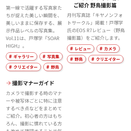
ご紹介 野鳥撮影篇
第一線で活躍する写真家た
月刊写真誌「キヤノンフォ
ちが捉えた美しい瞬間を、
トサークル」掲載！戸塚学
美しいままに保存する、展
氏のEOS R7レビュー（野鳥
示作品レベルの写真集。
撮影篇）をご紹介します。
Vol.11は、戸塚学『SOAR
HIGH』。
レビュー
カメラ
ギャラリー
写真集
野鳥
クリエイター
クリエイター
野鳥
撮影マナーガイド
カメラで撮影する時のマナ
ーや被写体ごとに特に注意
するべき点などをまとめて
ご紹介。初心者の方はもち
ろん、撮影に慣れている方
も改めて確認することで気