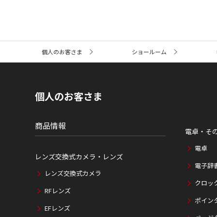
サ
個人のお客さま
ショールーム
イ
ト
内
の
現
個人のお客さま
在
位
置
商品情報
電卓・そ
電卓
レンズ交換式カメラ・レンズ
電子辞
レンズ交換式カメラ
クロッ
RFレンズ
ポイン
EFレンズ