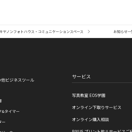
キヤノンフォトハウス・コミュニケーションスペース
お知らせ一
サービス
の他ビジネスツール
写真教室 EOS学園
書
オンライン下取りサービス
ク&タイマー
オンライン購入相談
ター
PIXUS プリント枚ルサービスご