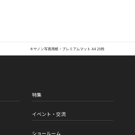
キヤノン写真用紙・プレミアムマット A4 20枚
特集
イベント・交流
ショールーム