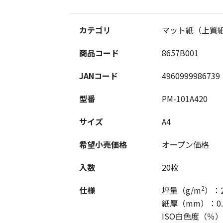
カテゴリ
マット紙（上質
商品コード
8657B001
JANコード
4960999986739
型番
PM-101A420
サイズ
A4
希望小売価格
オープン価格
入数
20枚
2
仕様
坪量（g/m
）：2
紙厚（mm）：0.
ISO白色度（％）