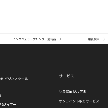
インクジェットプリンター消耗品
用紙検索
サービス
の他ビジネスツール
写真教室 EOS学園
書
オンライン下取りサービス
ク&タイマー