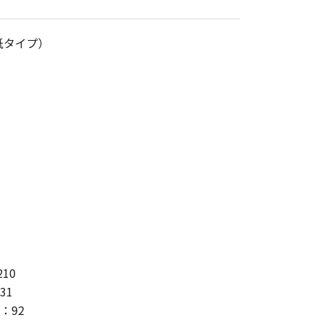
紙タイプ）
10
31
：92