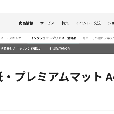
このページの本文へ
商品情報
サービス
特集
イベント・交流
シ
ター・スキャナー
インクジェットプリンター消耗品
電卓・その他ビジネス
化する美しさ「キヤノン純正品」
他社製用紙紹介
・プレミアムマット A4
キヤノン写真用紙・プレミアム