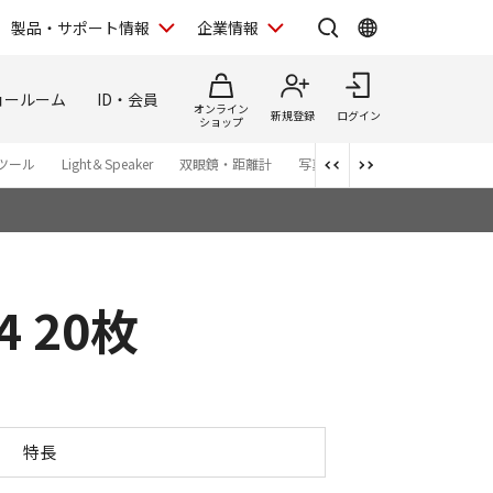
製品・サポート情報
企業情報
ョールーム
ID・会員
オンライン
新規登録
ログイン
ショップ
ツール
Light＆Speaker
双眼鏡・距離計
写真集
アプリ・ソフトウエ
 20枚
マット A4 20枚
特長