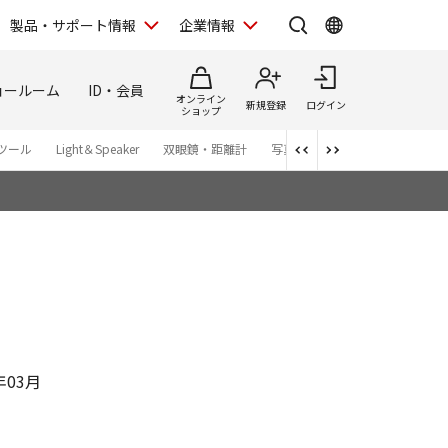
製品・サポート情報
企業情報
ョールーム
ID・会員
オンライン
新規登録
ログイン
ショップ
ツール
Light＆Speaker
双眼鏡・距離計
写真集
アプリ・ソフトウエ
年03月