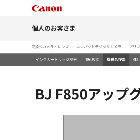
個人のお客さま
レンズ交換式カメラ・レンズ
コンパクトデジタルカメラ
プリン
インクカートリッジ検索
用紙検索
機種名検索
進
BJ F850アッ