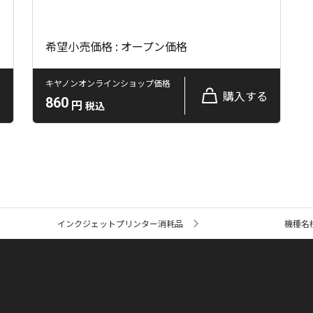
希望小売価格 : オープン価格
キヤノンオンラインショップ価格
る
購入する
860
円
税込
インクジェットプリンター消耗品
機種名