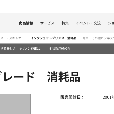
このページの本文へ
商品情報
サービス
特集
イベント・交流
シ
ター・スキャナー
インクジェットプリンター消耗品
電卓・その他ビジネス
化する美しさ「キヤノン純正品」
他社製用紙紹介
プグレード 消耗品
販売開始日：
2001