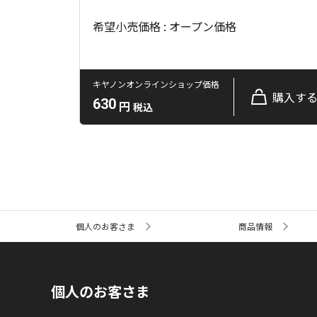
希望小売価格 : オープン価格
キヤノンオンラインショップ価格
購入す
630
円
税込
サ
個人のお客さま
商品情報
イ
ト
内
の
現
個人のお客さま
在
位