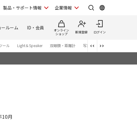
製品・サポート情報
企業情報
ョールーム
ID・会員
オンライン
新規登録
ログイン
ショップ
ツール
Light＆Speaker
双眼鏡・距離計
写真集
アプリ・ソフトウエ
年10月