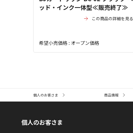
ッド・インク一体型≪販売終了≫
この商品の詳細を見
希望小売価格 : オープン価格
サ
個人のお客さま
商品情報
イ
ト
内
の
現
個人のお客さま
在
位