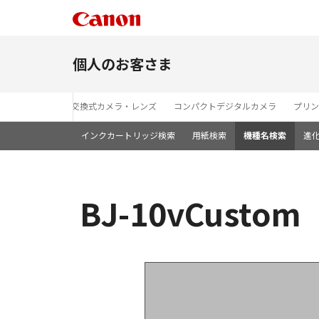
個人のお客さま
レンズ交換式カメラ・レンズ
コンパクトデジタルカメラ
プリン
インクカートリッジ検索
用紙検索
機種名検索
進
BJ-10vCusto