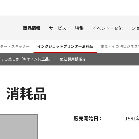
このページの本文へ
商品情報
サービス
特集
イベント・交流
シ
ター・スキャナー
インクジェットプリンター消耗品
電卓・その他ビジネス
化する美しさ「キヤノン純正品」
他社製用紙紹介
m 消耗品
販売開始日：
1991