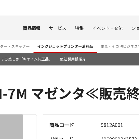
このページの本文へ
商品情報
サービス
特集
イベント・交流
シ
ター・スキャナー
インクジェットプリンター消耗品
電卓・その他ビジネス
化する美しさ「キヤノン純正品」
他社製用紙紹介
I-7M マゼンタ≪販売
商品コード
9812A001