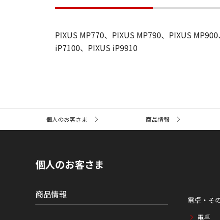
PIXUS MP770、PIXUS MP790、PIXUS MP900、
iP7100、PIXUS iP9910
サ
個人のお客さま
商品情報
イ
ト
内
の
現
個人のお客さま
在
位
置
商品情報
電卓・そ
電卓