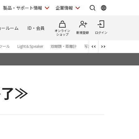
製品・サポート情報
企業情報
ョールーム
ID・会員
オンライン
新規登録
ログイン
ショップ
ツール
Light＆Speaker
双眼鏡・距離計
写真集
アプリ・ソフトウエ
終了≫