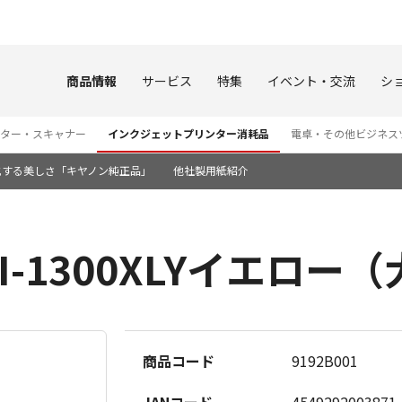
このページの本文へ
商品情報
サービス
特集
イベント・交流
シ
ター・スキャナー
インクジェットプリンター消耗品
電卓・その他ビジネス
化する美しさ「キヤノン純正品」
他社製用紙紹介
I-1300XLYイエロー
商品コード
9192B001