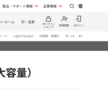
製品・サポート情報
企業情報
ョールーム
ID・会員
オンライン
新規登録
ログイン
ショップ
ツール
Light＆Speaker
双眼鏡・距離計
写真集
アプリ・ソフトウエ
（大容量）