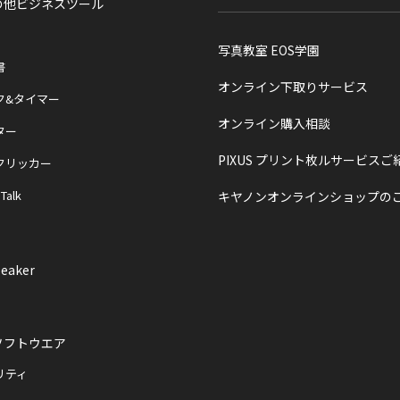
の他ビジネスツール
写真教室 EOS学園
書
オンライン下取りサービス
ク&タイマー
オンライン購入相談
ター
PIXUS プリント枚ルサービスご
クリッカー
 Talk
キヤノンオンラインショップの
eaker
ソフトウエア
リティ