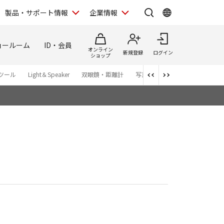
製品・サポート情報
企業情報
ョールーム
ID・会員
オンライン
新規登録
ログイン
ショップ
ツール
Light＆Speaker
双眼鏡・距離計
写真集
アプリ・ソフトウエ