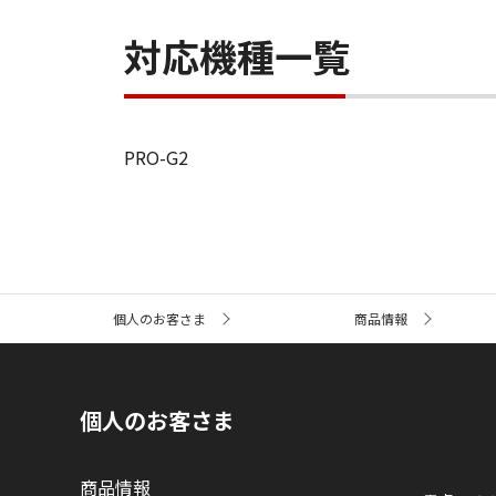
対応機種一覧
PRO-G2
サ
個人のお客さま
商品情報
イ
ト
内
の
現
個人のお客さま
在
位
置
商品情報