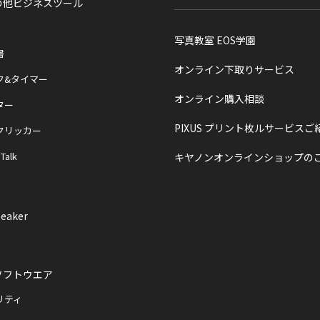
の他ビジネスツール
写真教室 EOS学園
書
オンライン下取りサービス
ク&タイマー
オンライン購入相談
ター
PIXUS プリント枚ルサービスご
クリッカー
 Talk
キヤノンオンラインショップの
eaker
ソフトウエア
リティ