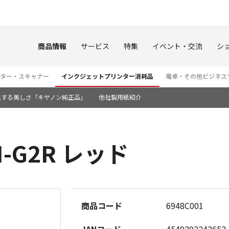
このページの本文へ
商品情報
サービス
特集
イベント・交流
シ
ター・スキャナー
インクジェットプリンター消耗品
電卓・その他ビジネス
化する美しさ「キヤノン純正品」
他社製用紙紹介
-G2R レッド
商品コード
6948C001