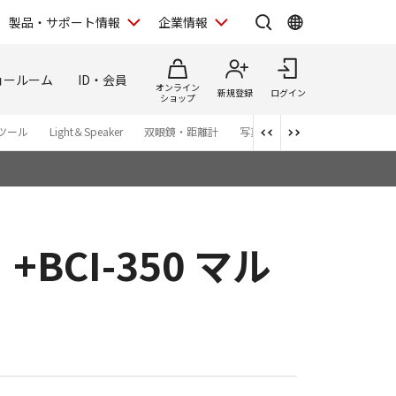
製品・サポート情報
企業情報
ョールーム
ID・会員
オンライン
新規登録
ログイン
ショップ
ツール
Light＆Speaker
双眼鏡・距離計
写真集
アプリ・ソフトウエ
+BCI-350 マル