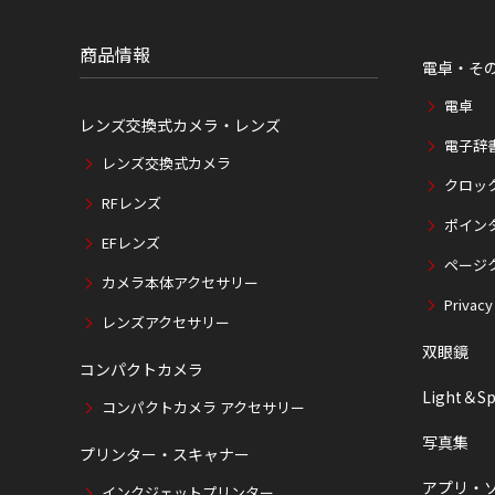
位
置
商品情報
電卓・そ
電卓
レンズ交換式カメラ・レンズ
電子辞
レンズ交換式カメラ
クロッ
RFレンズ
ポイン
EFレンズ
ページ
カメラ本体アクセサリー
Privacy
レンズアクセサリー
双眼鏡
コンパクトカメラ
Light＆Sp
コンパクトカメラ アクセサリー
写真集
プリンター・スキャナー
アプリ・
インクジェットプリンター