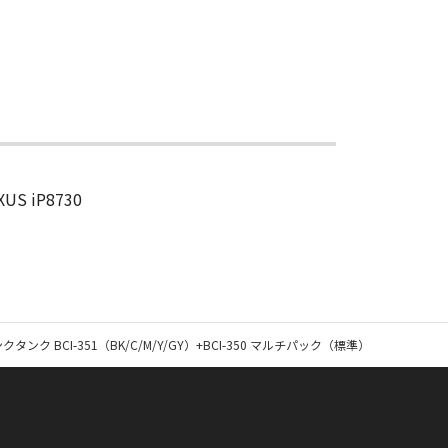
US iP8730
クタンク BCI-351（BK/C/M/Y/GY）+BCI-350 マルチパック（標準）