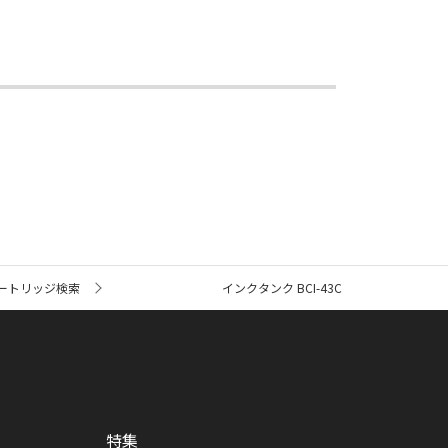
ートリッジ検索
インクタンク BCI-43C
特集