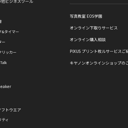
の他ビジネスツール
写真教室 EOS学園
書
オンライン下取りサービス
ク&タイマー
オンライン購入相談
ター
PIXUS プリント枚ルサービスご
クリッカー
 Talk
キヤノンオンラインショップの
eaker
ソフトウエア
リティ