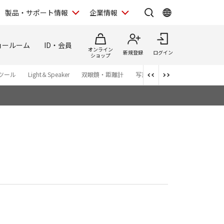
製品・サポート情報
企業情報
ョールーム
ID・会員
オンライン
新規登録
ログイン
ショップ
ツール
Light＆Speaker
双眼鏡・距離計
写真集
アプリ・ソフトウエ