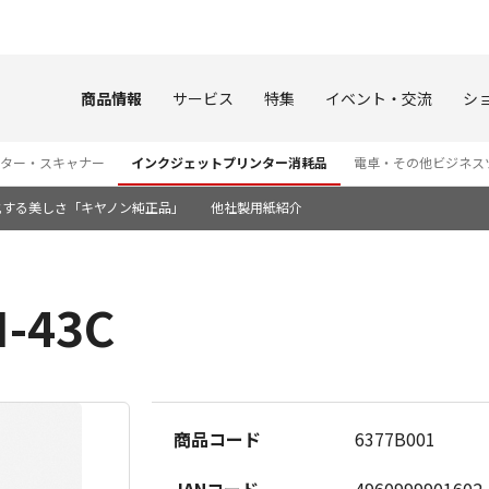
このページの本文へ
商品情報
サービス
特集
イベント・交流
シ
ター・スキャナー
インクジェットプリンター消耗品
電卓・その他ビジネス
化する美しさ「キヤノン純正品」
他社製用紙紹介
-43C
商品コード
6377B001