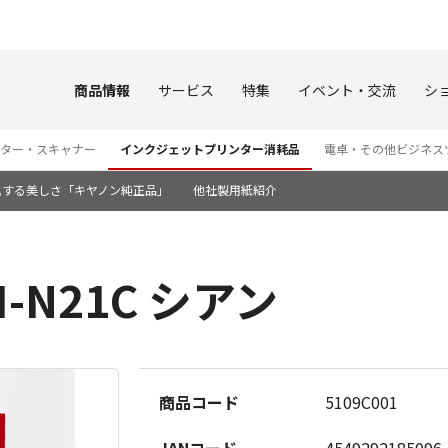
このページの本文へ
商品情報
サービス
特集
イベント・交流
シ
ター・スキャナー
インクジェットプリンター消耗品
電卓・その他ビジネス
化する美しさ「キヤノン純正品」
他社製用紙紹介
-N21C シアン
商品コード
5109C001