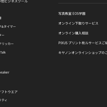
の他ビジネスツール
写真教室 EOS学園
書
オンライン下取りサービス
ク&タイマー
オンライン購入相談
ター
PIXUS プリント枚ルサービスご
クリッカー
 Talk
キヤノンオンラインショップの
eaker
ソフトウエア
リティ