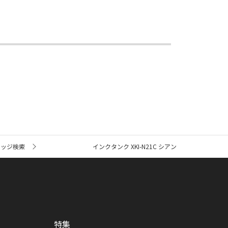
リッジ検索
インクタンク XKI-N21C シアン
特集