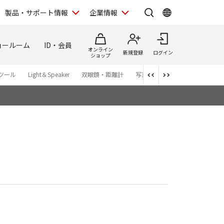
製品・サポート情報
企業情報
ョールーム
ID・会員
オンライン
新規登録
ログイン
ショップ
ツール
Light＆Speaker
双眼鏡・距離計
写真集
アプリ・ソフトウエ