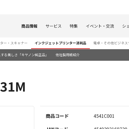
このページの本文へ
商品情報
サービス
特集
イベント・交流
シ
ター・スキャナー
インクジェットプリンター消耗品
電卓・その他ビジネス
化する美しさ「キヤノン純正品」
他社製用紙紹介
31M
商品コード
4541C001