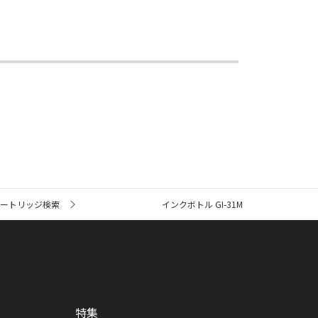
カートリッジ検索
インクボトル GI-31M
特集