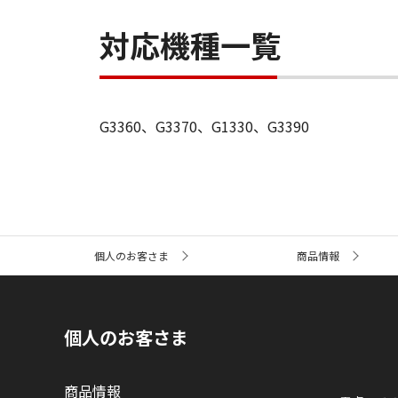
対応機種一覧
G3360、G3370、G1330、G3390
サ
個人のお客さま
商品情報
イ
ト
内
の
現
個人のお客さま
在
位
置
商品情報