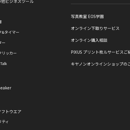
の他ビジネスツール
写真教室 EOS学園
書
オンライン下取りサービス
ク&タイマー
オンライン購入相談
ター
PIXUS プリント枚ルサービスご
クリッカー
 Talk
キヤノンオンラインショップの
eaker
ソフトウエア
リティ