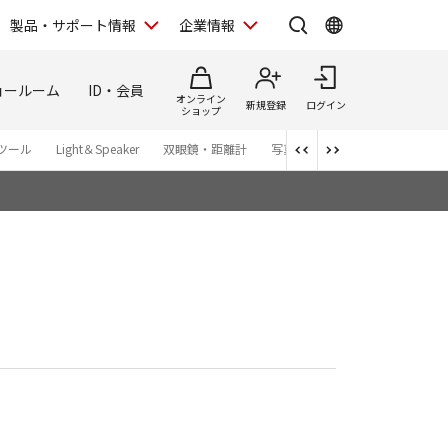
製品・サポート情報
企業情報
ョールーム
ID・会員
オンライン
新規登録
ログイン
ショップ
ツール
Light＆Speaker
双眼鏡・距離計
写真集
アプリ・ソフトウエ