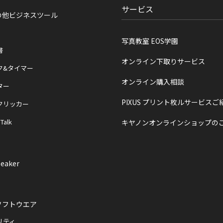
サービス
の他ビジネスツール
写真教室 EOS学園
書
オンライン下取りサービス
ク&タイマー
オンライン購入相談
ター
PIXUS プリント枚ルサービスご
クリッカー
 Talk
キヤノンオンラインショップの
eaker
ソフトウエア
リティ