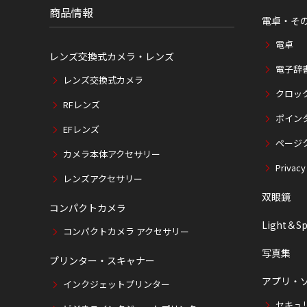
商品情報
電卓・そ
電卓
レンズ交換式カメラ・レンズ
電子辞
レンズ交換式カメラ
クロッ
RFレンズ
ポイン
EFレンズ
ページ
カメラ本体アクセサリー
Privacy
レンズアクセサリー
双眼鏡
コンパクトカメラ
Light＆Sp
コンパクトカメラ アクセサリー
写真集
プリンター・スキャナー
アプリ・
インクジェットプリンター
セキュ