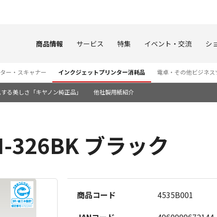
このページの本文へ
商品情報
サービス
特集
イベント・交流
シ
ター・スキャナー
インクジェットプリンター消耗品
電卓・その他ビジネス
化する美しさ「キヤノン純正品」
他社製用紙紹介
-326BK ブラック
商品コード
4535B001