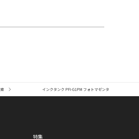
検索
インクタンク PFI-G1PM フォトマゼンタ
特集