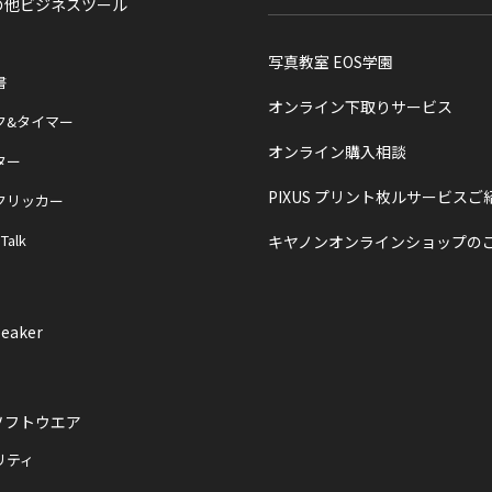
の他ビジネスツール
写真教室 EOS学園
書
オンライン下取りサービス
ク&タイマー
オンライン購入相談
ター
PIXUS プリント枚ルサービスご
クリッカー
 Talk
キヤノンオンラインショップの
eaker
ソフトウエア
リティ