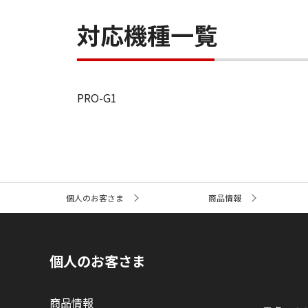
対応機種一覧
PRO-G1
サ
個人のお客さま
商品情報
イ
ト
内
の
現
個人のお客さま
在
位
置
商品情報