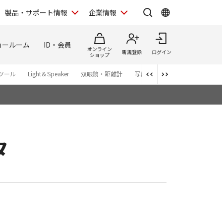
製品・サポート情報
企業情報
ョールーム
ID・会員
オンライン
新規登録
ログイン
ショップ
ツール
Light＆Speaker
双眼鏡・距離計
写真集
アプリ・ソフトウエ
タ