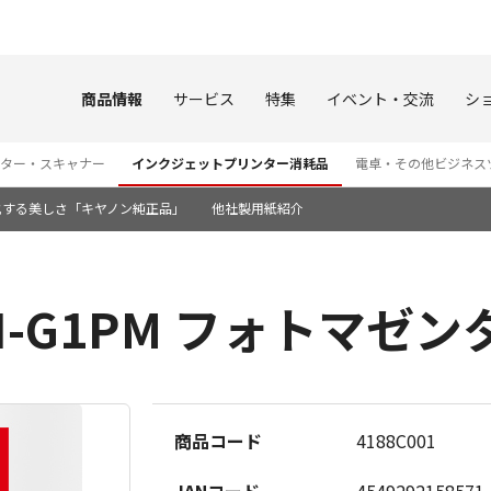
このページの本文へ
商品情報
サービス
特集
イベント・交流
シ
ター・スキャナー
インクジェットプリンター消耗品
電卓・その他ビジネス
化する美しさ「キヤノン純正品」
他社製用紙紹介
I-G1PM フォトマゼン
商品コード
4188C001