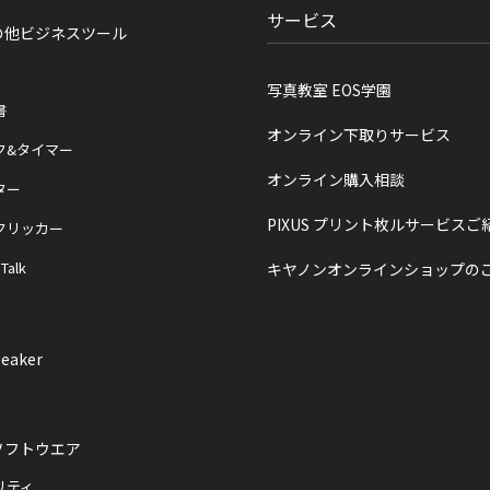
サービス
の他ビジネスツール
写真教室 EOS学園
書
オンライン下取りサービス
ク&タイマー
オンライン購入相談
ター
PIXUS プリント枚ルサービスご
クリッカー
 Talk
キヤノンオンラインショップの
eaker
ソフトウエア
リティ