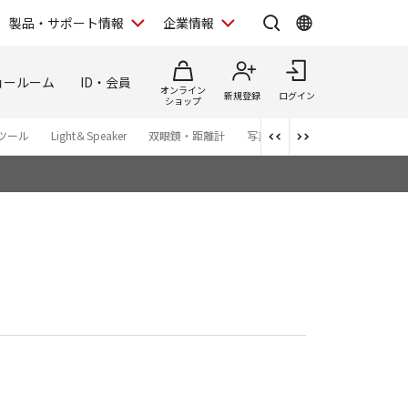
製品・サポート情報
企業情報
ョールーム
ID・会員
オンライン
新規登録
ログイン
ショップ
ツール
Light＆Speaker
双眼鏡・距離計
写真集
アプリ・ソフトウエ