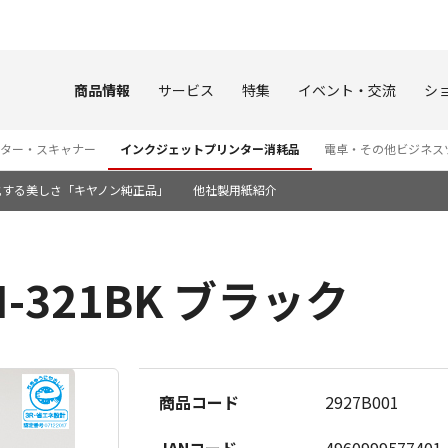
このページの本文へ
商品情報
サービス
特集
イベント・交流
シ
ター・スキャナー
インクジェットプリンター消耗品
電卓・その他ビジネス
化する美しさ「キヤノン純正品」
他社製用紙紹介
-321BK ブラック
商品コード
2927B001