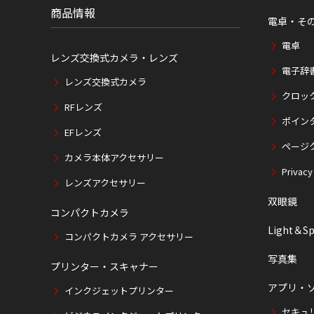
商品情報
電卓・そ
電卓
レンズ交換式カメラ・レンズ
電子辞
レンズ交換式カメラ
クロッ
RFレンズ
ポイン
EFレンズ
ページ
カメラ本体アクセサリー
Privacy
レンズアクセサリー
双眼鏡
コンパクトカメラ
Light＆Sp
コンパクトカメラ アクセサリー
写真集
プリンター・スキャナー
アプリ・
インクジェットプリンター
セキュ