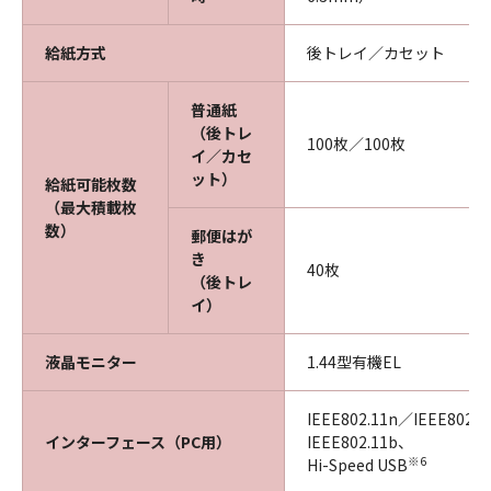
給紙方式
後トレイ／カセット
普通紙
（後トレ
100枚／100枚
イ／カセ
ット）
給紙可能枚数
（最大積載枚
数）
郵便はが
き
40枚
（後トレ
イ）
液晶モニター
1.44型有機EL
IEEE802.11n／IEEE802.
インターフェース（PC用）
IEEE802.11b、
※6
Hi-Speed USB