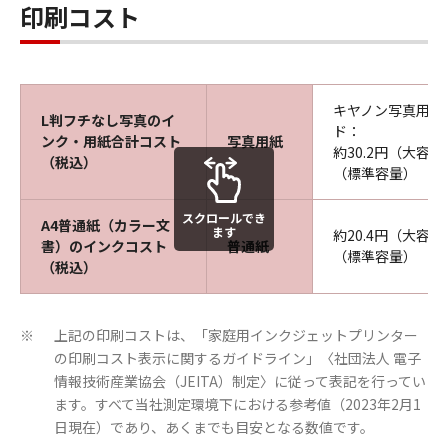
印刷コスト
キヤノン写真用紙
L判フチなし写真のイ
ド：
ンク・用紙合計コスト
写真用紙
約30.2円（大容量
（税込）
（標準容量）
スクロールでき
A4普通紙（カラー文
ます
約20.4円（大容量
書）のインクコスト
普通紙
（標準容量）
（税込）
上記の印刷コストは、「家庭用インクジェットプリンター
※
の印刷コスト表示に関するガイドライン」〈社団法人 電子
情報技術産業協会（JEITA）制定〉に従って表記を行ってい
ます。すべて当社測定環境下における参考値（2023年2月1
日現在）であり、あくまでも目安となる数値です。