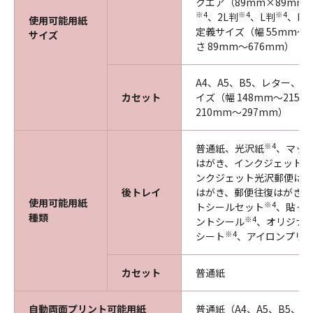
クエア（89mm×89mm
※4
※4
※4
、2L判
、L判
、KG
使用可能用紙
定義サイズ（幅 55mm～2
サイズ
さ 89mm～676mm）
A4、A5、B5、レター、
カセット
イズ（幅 148mm～215.
210mm～297mm）
※4
普通紙、光沢紙
、マッ
はがき、インクジェット郵
ンクジェット光沢郵便はが
※
後トレイ
はがき、郵便往復はがき
使用可能用紙
※4
トシールセット
、貼っ
種類
※4
ントシール
、オリジナ
※4
シート
、アイロンプリ
カセット
普通紙
自動両面プリント可能用紙
普通紙（A4、A5、B5、