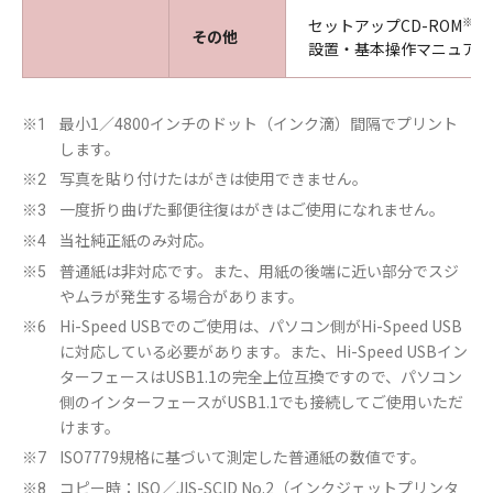
※10
セットアップCD-ROM
その他
設置・基本操作マニュアル
最小1／4800インチのドット（インク滴）間隔でプリント
※1
します。
写真を貼り付けたはがきは使用できません。
※2
一度折り曲げた郵便往復はがきはご使用になれません。
※3
当社純正紙のみ対応。
※4
普通紙は非対応です。また、用紙の後端に近い部分でスジ
※5
やムラが発生する場合があります。
Hi-Speed USBでのご使用は、パソコン側がHi-Speed USB
※6
に対応している必要があります。また、Hi-Speed USBイン
ターフェースはUSB1.1の完全上位互換ですので、パソコン
側のインターフェースがUSB1.1でも接続してご使用いただ
けます。
ISO7779規格に基づいて測定した普通紙の数値です。
※7
コピー時：ISO／JIS-SCID No.2（インクジェットプリンタ
※8