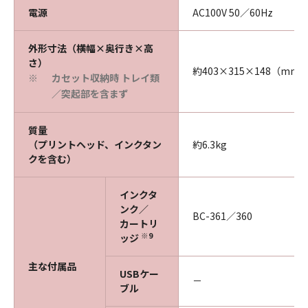
電源
AC100V 50／60Hz
外形寸法（横幅×奥行き×高
さ）
約403×315×148（mm
カセット収納時 トレイ類
※
／突起部を含まず
質量
（プリントヘッド、インクタン
約6.3kg
クを含む）
インクタ
ンク／
BC-361／360
カートリ
※9
ッジ
主な付属品
USBケー
－
ブル