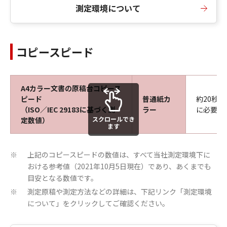
測定環境について
コピースピード
A4カラー文書の原稿台コピース
ピード
普通紙カ
約20秒
（ISO／IEC 29183に基づく測
ラー
に必要な
スクロールでき
定数値）
ます
上記のコピースピードの数値は、すべて当社測定環境下に
※
おける参考値（2021年10月5日現在）であり、あくまでも
目安となる数値です。
測定原稿や測定方法などの詳細は、下記リンク「測定環境
※
について」をクリックしてご確認ください。