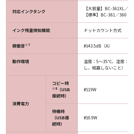
【大容量】BC-361XL／36
対応インクタンク
【標準】BC-361／360
インク残量検知機能
ドットカウント方式
※7
稼働音
約43.5dB（A）
動作環境
温度：5～35℃、湿度：10
し、結露しないこと）
コピー時
※8
（USB
約19W
接続時）
消費電力
待機時
（USB接
約0.9W
続時）