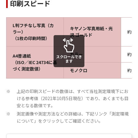
印刷スピード
L判フチなし写真（カ
キヤノン写真用紙・光
ラー）
約36
沢 ゴールド
（1枚の印刷時間）
カラー
約6.8
A4普通紙
スクロールでき
ます
（ISO／IEC 24734に基
づく測定数値）
モノクロ
約13.
上記の印刷スピードの数値は、すべて当社測定環境下にお
※
ける参考値（2021年10月5日現在）であり、あくまでも目
安となる数値です。
測定画像や測定方法などの詳細は、下記リンク「測定環境
※
について」をクリックしてご確認ください。