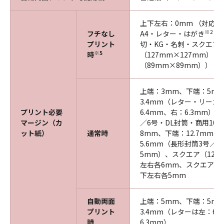
上下左右：0mm （対応
※2
フチなし
A4・レター・はがき
・
プリント
切・KG・名刺・スクエア
※5
時
（127mm×127mm）・
（89mm×89mm））
上端：3mm、下端：5m
3.4mm（レター・リーガ
プリント必要
6.4mm、右：6.3mm）
マージン（カ
／6号・DL封筒・商用10
ット紙）
通常時
8mm、下端：12.7mm
5.6mm（長形封筒3号／4
5mm）、スクエア（127
左右各6mm、スクエア（
下左右各5mm
自動両面
上端：5mm、下端：5m
プリント
3.4mm（レターは左：6.
時
6.3mm）