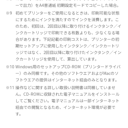
ーで出力）をA4普通紙 初期設定モードでコピーした場合。
初めてプリンターをご使用になるときは、印刷可能な状態
※9
にするためにインクを満たすのでインクを消費します。こ
のため、初回は、2回目以降に取り付けるインクタンク／イ
ンクカートリッジで印刷できる枚数よりも、少なくなる場
合があります。下記記載の印刷コストは、プリンターの初
期セットアップに使用したインクタンク／インクカートリ
ッジではなく、2回目以降に取り付けたインクタンク／イン
クカートリッジを使用して、算出しています。
Windows用のセットアップCD-ROM（プリンタードライバ
※10
ー）のみ同梱です。その他のソフトウエアおよびMacのソ
フトウエアの提供はインターネット経由のみとなります。
操作などに関する詳しい取扱い説明書は同梱していませ
※11
ん。CD-ROMに収録された電子マニュアルをインストール
してご覧ください。電子マニュアルは一部インターネット
経由での閲覧となるため、インターネット環境が必要で
す。