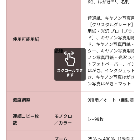
※1
KG、はがき
、名刺
普通紙、キヤノン写真用紙
［クリスタルグレード］、
用紙・光沢 プロ［プラチ
ド］、キヤノン写真用紙・
使用可能用紙
ド、キヤノン写真用紙・微
紙種
ター、キヤノン写真用紙・
ノン写真用紙・光沢 スタ
トフォトペーパー、インク
はがき、インクジェット光
スクロールでき
ます
き、キヤノン写真はがき・
ン写真はがき・マット
濃度調整
9段階／オート（自動濃度
連続コピー枚
モノクロ
1～99枚
数
／カラー
ズーム
25％ ～ 400％（1％刻み）