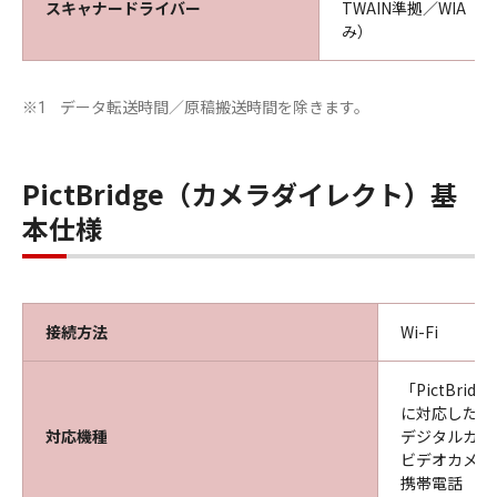
スキャナードライバー
TWAIN準拠／WIA（Wi
み）
データ転送時間／原稿搬送時間を除きます。
※1
PictBridge（カメラダイレクト）基
本仕様
接続方法
Wi-Fi
「PictBridg
に対応した
対応機種
デジタルカメ
ビデオカメラ
携帯電話