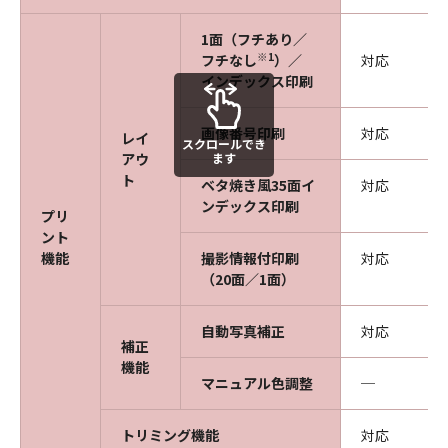
1面（フチあり／
※1
フチなし
）／
対応
インデックス印刷
画像番号印刷
対応
レイ
スクロールでき
ます
アウ
ト
ベタ焼き風35面イ
対応
ンデックス印刷
プリ
ント
機能
撮影情報付印刷
対応
（20面／1面）
自動写真補正
対応
補正
機能
マニュアル色調整
─
トリミング機能
対応