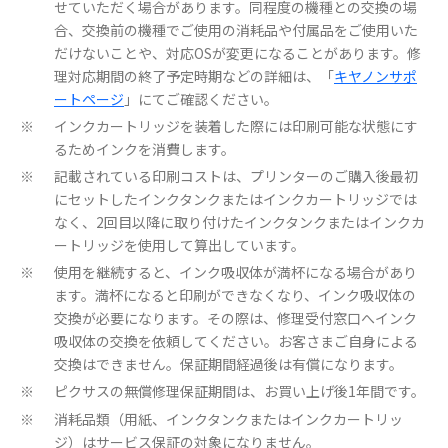
せていただく場合があります。同程度の機種との交換の場
合、交換前の機種でご使用の消耗品や付属品をご使用いた
だけないことや、対応OSが変更になることがあります。修
理対応期間の終了予定時期などの詳細は、「
キヤノンサポ
ートページ
」にてご確認ください。
インクカートリッジを装着した際には印刷可能な状態にす
※
るためインクを消費します。
記載されている印刷コストは、プリンターのご購入後最初
※
にセットしたインクタンクまたはインクカートリッジでは
なく、2回目以降に取り付けたインクタンクまたはインクカ
ートリッジを使用して算出しています。
使用を継続すると、インク吸収体が満杯になる場合があり
※
ます。満杯になると印刷ができなくなり、インク吸収体の
交換が必要になります。その際は、修理受付窓口へインク
吸収体の交換を依頼してください。お客さまご自身による
交換はできません。保証期間経過後は有償になります。
ピクサスの無償修理保証期間は、お買い上げ後1年間です。
※
消耗品類（用紙、インクタンクまたはインクカートリッ
※
ジ）はサービス保証の対象になりません。