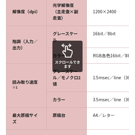
光学解像度
解像度（dpi）
（主走査×副
1200×2400
走査）
グレースケー
16bit／8bit
ル
階調（入力／
出力）
カラー
RGB各色16bit／8bit
スクロールでき
ます
グレースケー
ル／モノクロ2
1.5msec／line（300
読み取り速度
値
※1
カラー
3.5msec／line（300
最大原稿サイ
原稿台
A4／レター
ズ