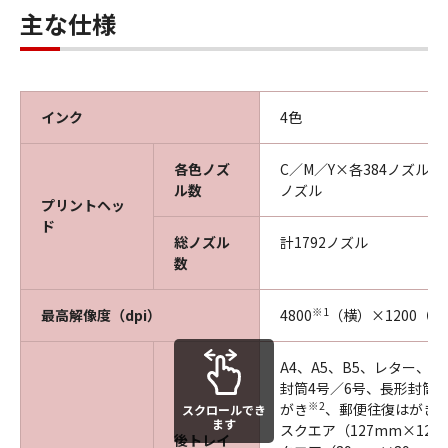
主な仕様
インク
4色
各色ノズ
C／M／Y×各384ノズル、
ル数
ノズル
プリントヘッ
ド
総ノズル
計1792ノズル
数
※1
最高解像度（dpi）
4800
（横）×1200（縦
A4、A5、B5、レター、
封筒4号／6号、長形封筒3
※2
※
がき
、郵便往復はがき
スクロールでき
ます
スクエア（127mm×127
後トレイ