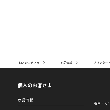
サ
個人のお客さま
商品情報
プリンター
イ
ト
内
の
現
個人のお客さま
在
位
置
商品情報
電卓・そ