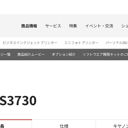
このページの本文へ
商品情報
サービス
特集
イベント・交流
シ
ビジネスインクジェットプリンター
ミニフォトプリンター
パーソナル向
ージ一覧
商品紹介ムービー
オプション紹介
ソフトウエア開発キットのご
3730
文字が美しい PIXUS TS37
長
仕様
キヤノ