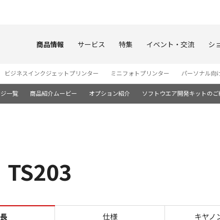
このページの本文へ
商品情報
サービス
特集
イベント・交流
シ
ビジネスインクジェットプリンター
ミニフォトプリンター
パーソナル向
ージ一覧
商品紹介ムービー
オプション紹介
ソフトウエア開発キットのご
S203
美しいプリント PIXUS TS2
長
仕様
キヤノ