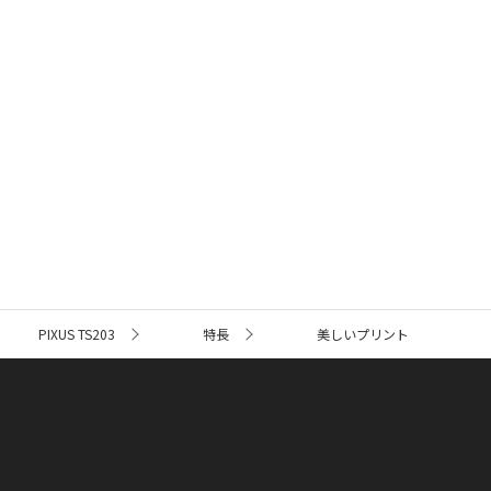
PIXUS TS203
特長
美しいプリント