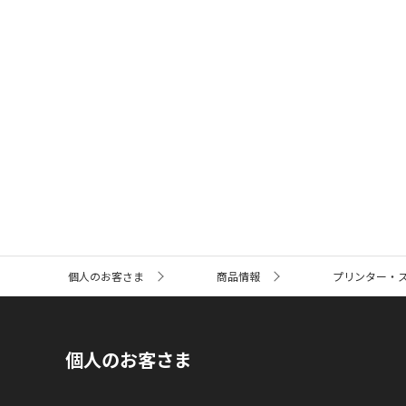
サ
個人のお客さま
商品情報
プリンター・
イ
ト
内
の
現
個人のお客さま
在
位
置