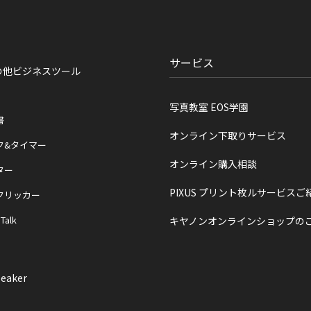
サービス
の他ビジネスツール
写真教室 EOS学園
書
オンライン下取りサービス
ク&タイマー
オンライン購入相談
ター
PIXUS プリント枚ルサービスご
クリッカー
 Talk
キヤノンオンラインショップの
eaker