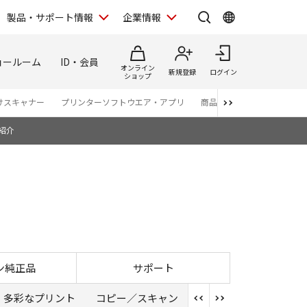
製品・サポート情報
企業情報
ョールーム
ID・会員
オンライン
新規登録
ログイン
ショップ
けスキャナー
プリンターソフトウエア・アプリ
商品カタログ
紹介
ン純正品
サポート
多彩なプリント
コピー／スキャン