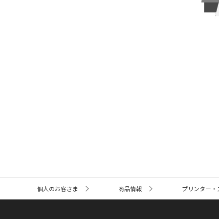
サ
個人のお客さま
商品情報
プリンター・
イ
ト
内
の