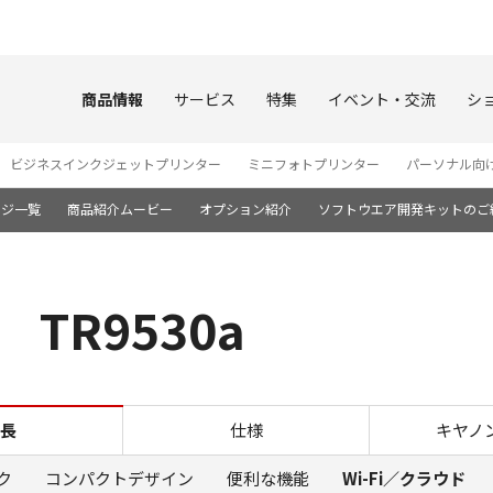
このページの本文へ
商品情報
サービス
特集
イベント・交流
シ
ビジネスインクジェットプリンター
ミニフォトプリンター
パーソナル向
ージ一覧
商品紹介ムービー
オプション紹介
ソフトウエア開発キットのご
 TR9530a
Wi-Fi／クラウド TR9530a
長
仕様
キヤノ
ク
コンパクトデザイン
便利な機能
Wi-Fi／クラウド