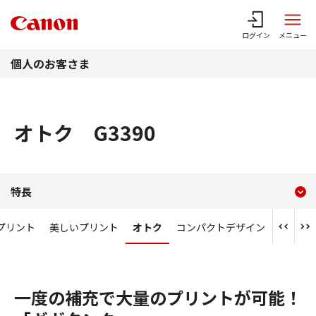
このページの本文へ
ログイン
メニュー
個人のお客さま
オトク G3390
現在のコンテンツ
オトク G3390
特長
コンテンツメニュー
プリント
美しいプリント
オトク
コンパクトデザイン
便利な
一度の補充で大量のプリントが可能！