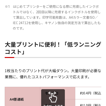
はじめてプリンターをご使用になる際に充填したインクボ
※1
トルではなく、2回目以降に充填するインクボトルを使用し
て算出しています。印字可能枚数は、A4カラー文書ISO／
IEC 24712を使用し、キヤノン独自の測定方法で算出したも
のです。
大量プリントに便利！「低ランニング
コスト」
1枚当たりのプリント代が大幅ダウン。大量印刷が必要な
業務に、優れたコストパフォーマンスで応えます。
モノクロ
約0.4円（税込）
A4普通紙
カラー
約1.0円（税込）
スクロールでき