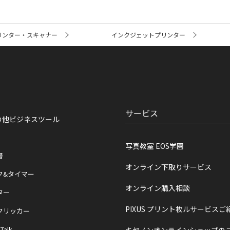
リンター・スキャナー
インクジェットプリンター
サービス
の他ビジネスツール
写真教室 EOS学園
書
オンライン下取りサービス
ク&タイマー
オンライン購入相談
ター
PIXUS プリント枚ルサービスご
クリッカー
 Talk