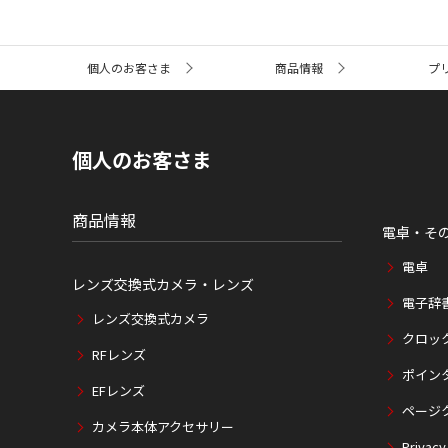
サ
個人のお客さま
商品情報
プ
イ
ト
内
の
現
個人のお客さま
在
位
置
商品情報
電卓・そ
電卓
レンズ交換式カメラ・レンズ
電子辞
レンズ交換式カメラ
クロッ
RFレンズ
ポイン
EFレンズ
ページ
カメラ本体アクセサリー
Privacy