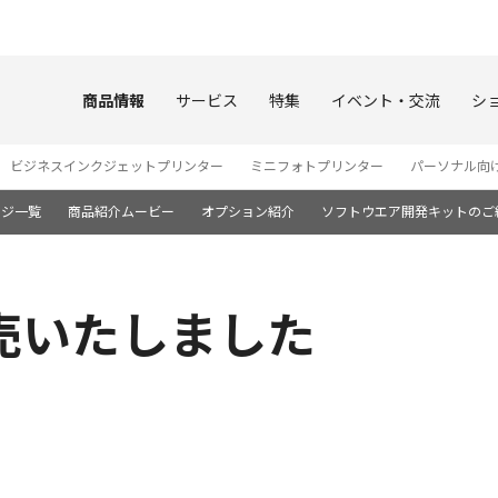
このページの本文へ
商品情報
サービス
特集
イベント・交流
シ
ビジネスインクジェットプリンター
ミニフォトプリンター
パーソナル向
ージ一覧
商品紹介ムービー
オプション紹介
ソフトウエア開発キットのご
発売いたしました