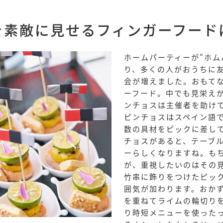
を素敵に見せるフィンガーフード
ホームパーティーが“ホム
り、多くの人がおうちに
会が増えました。おもて
ーフード。中でも見栄え
ンチョスは主催者を助け
ピンチョスはスペイン語で
数の具材をピックに差し
チョスがあると、テーブ
ーらしくなりますね。
も
が、重視したいのはその
竹串に飾りをつけたピッ
囲気が加わります。おか
を重ねてライムの輪切り
り時短メニューを使ったっ