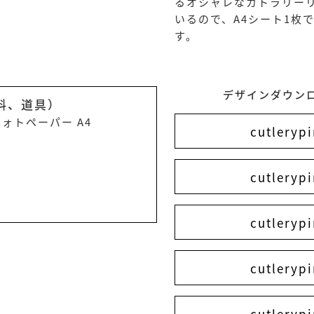
るオシャレなカトラリー
いるので、A4シート1枚
す。
デザインダウン
料、道具）
ォトペーパー A4
cutlerypi
cutlerypi
cutlerypi
cutlerypi
cutlerypi