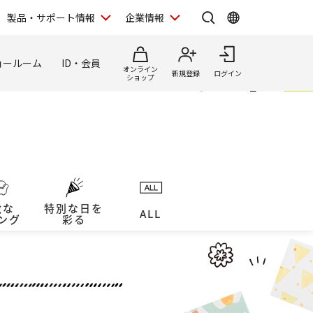
製品・サポート情報
企業情報
ョールーム
ID・会員
オンライン
新規登録
ログイン
ショップ
敵な
特別な日を
ALL
ング
彩る