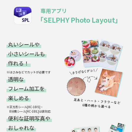
専用アプリ
「SELPHY Photo Layout」
丸いシールや
小さいシールも
作れる！
※はさみなどでカットが必要です
透明な
フレーム加工を
楽しめる
※正方形シール[KC-18IS]・
8分割シール[KC-18IL]は非対応
便利な証明写真や
おしゃれな