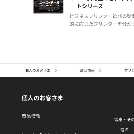
トシリーズ
ビジネスプリンタ―選びの疑
的に応じたプリンターを分か
サ
個人のお客さま
商品情報
プリ
イ
ト
内
の
現
個人のお客さま
在
位
置
商品情報
電卓・そ
電卓