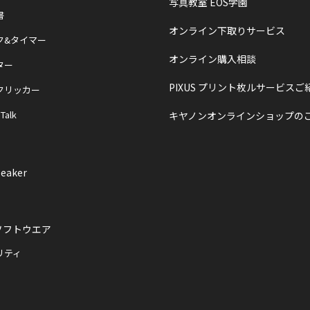
写真教室 EOS学園
書
オンライン下取りサービス
ク&タイマー
オンライン購入相談
ター
PIXUS プリント枚ルサービスご
クリッカー
 Talk
キヤノンオンラインショップの
eaker
ソフトウエア
リティ