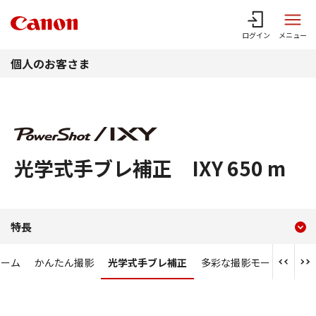
このページの本文へ
ログイン
メニュー
個人のお客さま
光学式手ブレ補正 IXY 650 m
現在のコンテンツ
光学式手ブレ補正
特長
コンテンツメニュー
ズーム
かんたん撮影
光学式手ブレ補正
多彩な撮影モード
Wi-