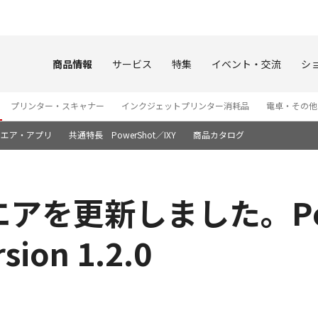
このページの本文へ
商品情報
サービス
特集
イベント・交流
シ
プリンター・スキャナー
インクジェットプリンター消耗品
電卓・その他
ウエア・アプリ
共通特長 PowerShot／IXY
商品カタログ
を更新しました。Power
on 1.2.0