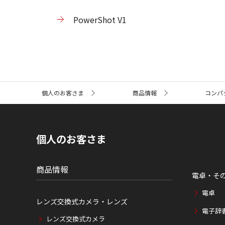
PowerShot V1
サ
個人のお客さま
商品情報
コンパ
イ
ト
内
の
現
個人のお客さま
在
位
置
商品情報
電卓・そ
電卓
レンズ交換式カメラ・レンズ
電子辞
レンズ交換式カメラ