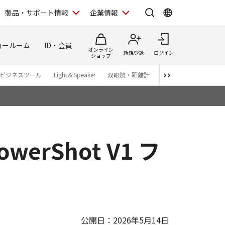
製品・サポート情報
企業情報
ョールーム
ID・会員
オンライン
新規登録
ログイン
ショップ
ビジネスツール
Light＆Speaker
双眼鏡・距離計
写真集
アプリ・ソ
Shot V1 フ
公開日：2026年5月14日