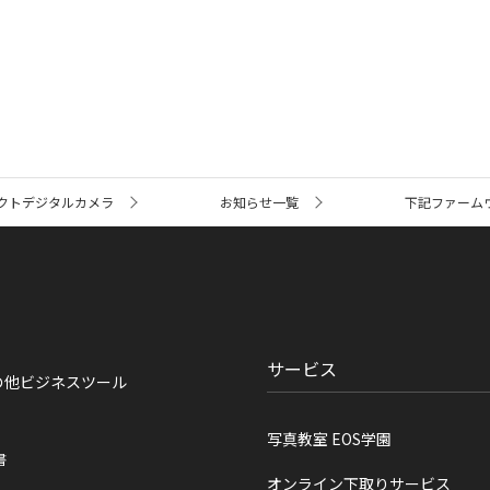
クトデジタルカメラ
お知らせ一覧
下記ファームウエ
サービス
の他ビジネスツール
写真教室 EOS学園
書
オンライン下取りサービス