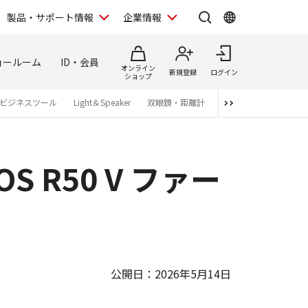
製品・サポート情報
企業情報
ョールーム
ID・会員
オンライン
新規登録
ログイン
ショップ
ビジネスツール
Light＆Speaker
双眼鏡・距離計
写真集
アプリ・ソ
R50 V ファー
公開日：2026年5月14日