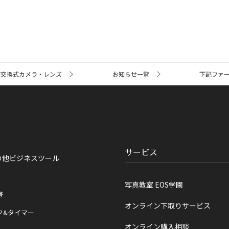
ズ交換式カメラ・レンズ
お知らせ一覧
下記ファーム
サービス
の他ビジネスツール
写真教室 EOS学園
書
オンライン下取りサービス
ク&タイマー
オンライン購入相談