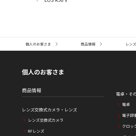
サ
個人のお客さま
商品情報
レン
イ
ト
内
の
現
個人のお客さま
在
位
置
商品情報
電卓・そ
電卓
レンズ交換式カメラ・レンズ
電子辞
レンズ交換式カメラ
クロッ
RFレンズ