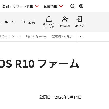
製品・サポート情報
企業情報
ョールーム
ID・会員
オンライン
新規登録
ログイン
ショップ
ビジネスツール
Light＆Speaker
双眼鏡・距離計
写真集
アプリ・ソ
 R10 ファーム
公開日：2026年5月14日