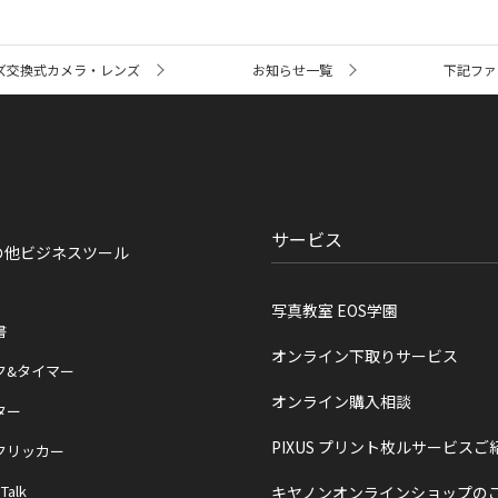
ズ交換式カメラ・レンズ
お知らせ一覧
下記ファー
サービス
の他ビジネスツール
写真教室 EOS学園
書
オンライン下取りサービス
ク&タイマー
オンライン購入相談
ター
PIXUS プリント枚ルサービスご
クリッカー
 Talk
キヤノンオンラインショップの