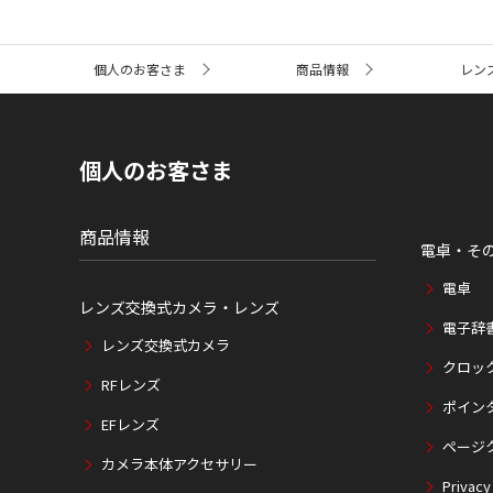
サ
個人のお客さま
商品情報
レン
イ
ト
内
の
現
個人のお客さま
在
位
置
商品情報
電卓・そ
電卓
レンズ交換式カメラ・レンズ
電子辞
レンズ交換式カメラ
クロッ
RFレンズ
ポイン
EFレンズ
ページ
カメラ本体アクセサリー
Privacy